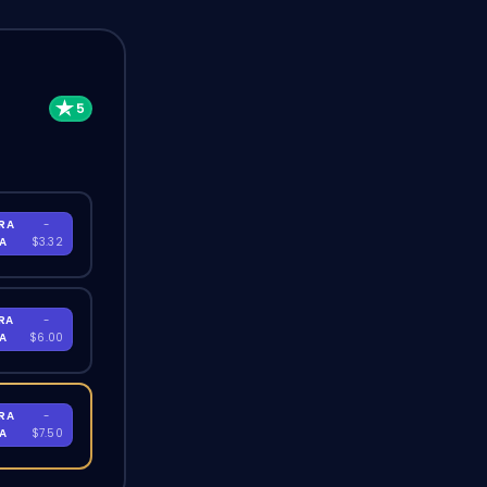
RA
-
RA
$3.32
RA
-
RA
$6.00
RA
-
RA
$7.50