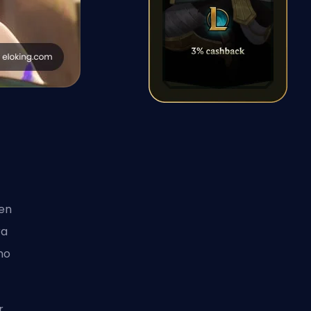
 en
ra
mo
r