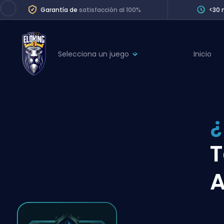
Garantía de
satisfacción al 100%
<30 
Selecciona un juego
Inicio
League of Legends
League 
Marvel Rivals
SERVICES
Valorant
¿
Division Boos
Dota 2
Placements
T
Counter-Strike
Wins
Overwatch 2
A
Coaching
Rocket League
Path of Exile 2
Teammate