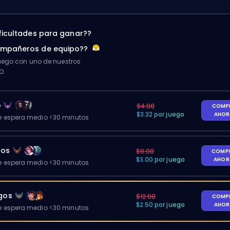
ificultades para ganar??
ompañeros de equipo??
ego con uno de nuestros
O.
o
$4.00
COMP
$3.32 por juego
AHO
 espera medio <30 minutos
gos
$8.00
COMP
$3.00 por juego
AHO
 espera medio <30 minutos
egos
$12.00
COMP
$2.50 por juego
AHO
 espera medio <30 minutos