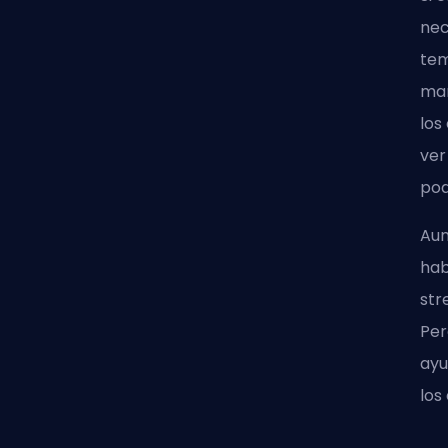
nec
tem
man
los
ver
pod
Aun
hab
str
Per
ayu
los