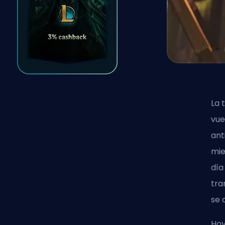
La 
vue
ant
mie
día
tra
se 
Hoy