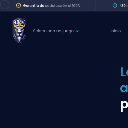
Garantía de
satisfacción al 100%
<30 
Selecciona un juego
Inicio
League of Legends
League 
Marvel Rivals
SERVICES
Valorant
L
Division Boos
Dota 2
Placements
a
Counter-Strike
Wins
Overwatch 2
p
Coaching
Rocket League
Path of Exile 2
Teammate