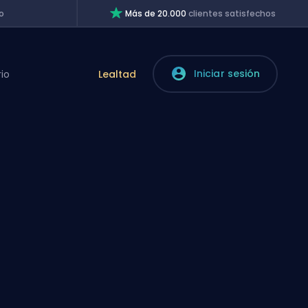
o
Más de 20.000
clientes satisfechos
Iniciar sesión
rio
Lealtad