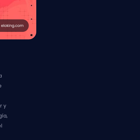
a
e
r y
ía,
l