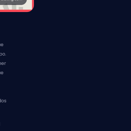
ue
po.
ner
ue
dos
l