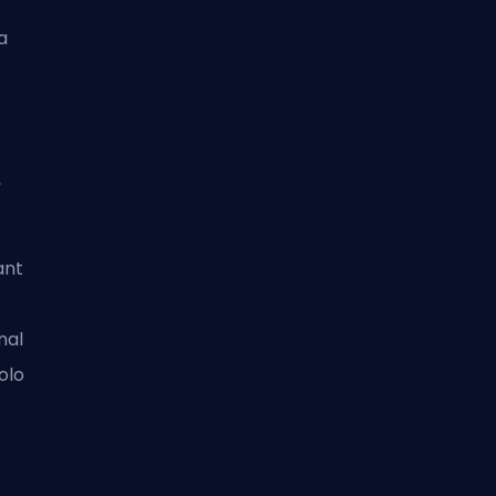
a
,
ant
nal
olo