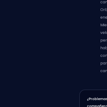
cam
Orb
ene
Mie
vel
per
hab
com
par
cam
¿Problemas
compañero