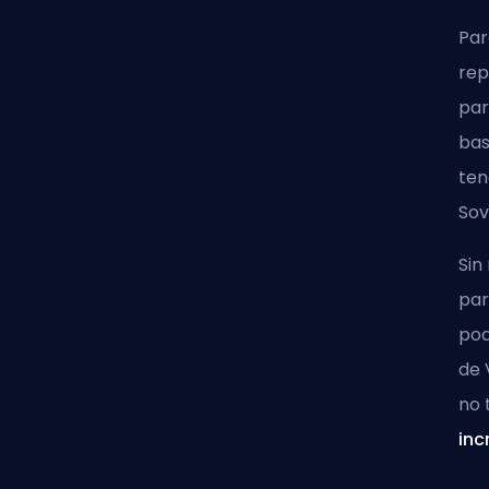
Par
rep
par
bas
ten
Sov
Sin
par
pod
de 
no 
inc