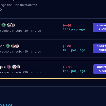
ego con uno de nuestros
O.
o
$4.00
COMP
$3.32 por juego
AHO
 espera medio <30 minutos
gos
$8.00
COMP
$3.00 por juego
AHO
 espera medio <30 minutos
egos
$12.00
COMP
$2.50 por juego
AHO
 espera medio <30 minutos
ova