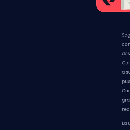
Sag
con
des
Com
a s
pue
Cur
gra
rec
La 