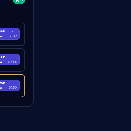
RAR
-
RA
$3.32
RAR
-
RA
$6.00
RAR
-
RA
$7.50