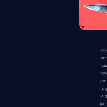
Val
per
has
hay
emb
req
lo 
jue