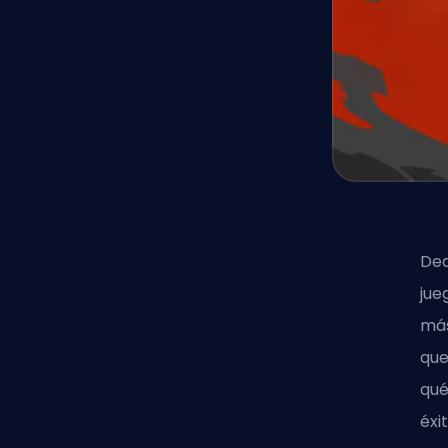
Dea
jue
más
que
qué
éxit