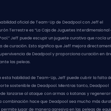
habilidad oficial de
Team-Up
de Deadpool con Jeff el
urón Terrestre es “La Caja de Juguetes Interdimensional 
 Pool.” Jeff puede escupir un juguete curativo que rocía u
a de curación. Esto significa que Jeff mejora directamen
supervivencia de Deadpool y proporciona curación en ár
ante las peleas.
 esta habilidad de Team-Up, Jeff puede cubrir la falta d
orte sostenible de Deadpool. Mientras tanto, Deadpool
de lanzarse al ataque con armas o katanas y regenerar
a combinación hace que Deadpool sea mucho más dura
e permite jugar de manera agresiva en las peleas de equi