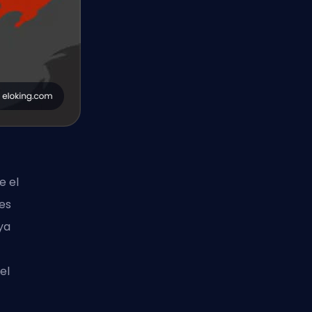
e el
 es
ya
el