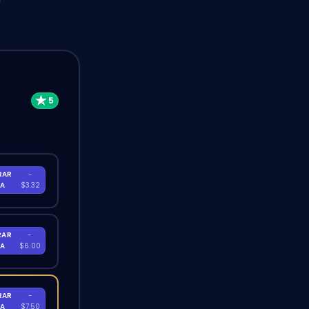
RAR
-
RA
$3.32
RAR
-
RA
$6.00
RAR
-
RA
$7.50