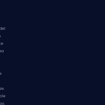
del
n
te
ea
e
se.
ble
po.