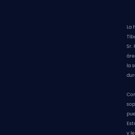
La 
Tib
Sr.
áre
la 
dur
Con
sop
pue
Est
y l