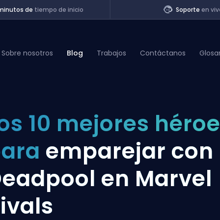
minutos de
tiempo de inicio
Soporte
en viv
Sobre nosotros
Blog
Trabajos
Contáctanos
Glosa
of Legends
os 10 mejores héro
t
para
emparejar con
eadpool en Marvel
ivals