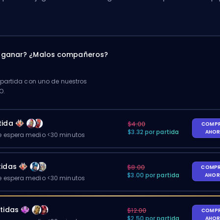
a ganar? ¿Malos compañeros?
artida con uno de nuestros
O.
tida
$4.00
COMP
$3.32 por partida
AHO
 espera medio <30 minutos
tidas
$8.00
COMP
$3.00 por partida
AHO
 espera medio <30 minutos
tidas
$12.00
COMP
$2.50 por partida
AHO