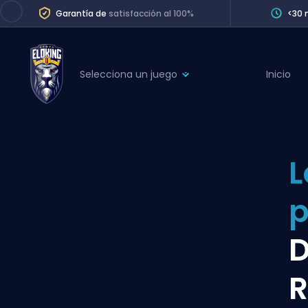
Garantía de
satisfacción al 100%
<30 
Selecciona un juego
Inicio
League of Legends
League 
Marvel Rivals
SERVICES
Valorant
L
Division Boos
Dota 2
Placements
Counter-Strike
Wins
Overwatch 2
D
Coaching
Rocket League
R
Path of Exile 2
Teammate