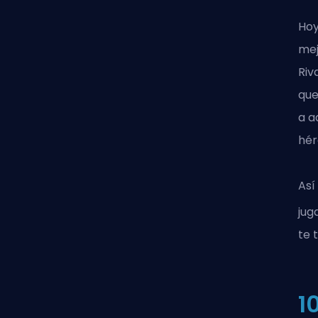
Hoy
mej
Riv
que
a a
hér
Así
jug
te 
1