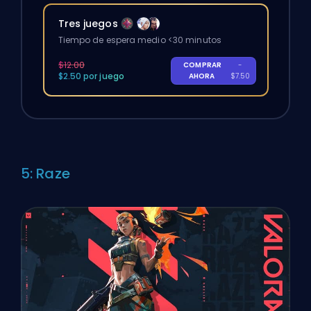
Tres juegos
Tiempo de espera medio <30 minutos
$12.00
COMPRAR
-
$2.50 por juego
AHORA
$7.50
5: Raze