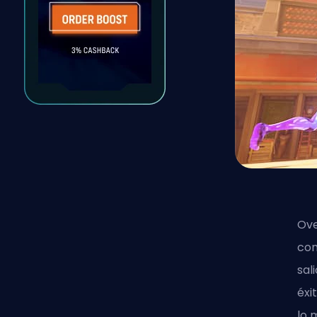
Ove
com
sal
éxi
lo 