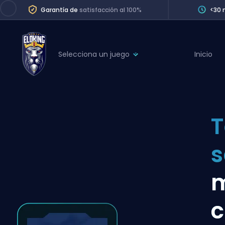
Garantía de
satisfacción al 100%
<30 
Selecciona un juego
Inicio
League of Legends
League 
Marvel Rivals
SERVICES
Valorant
T
Division Boos
Dota 2
Placements
s
Counter-Strike
Wins
Overwatch 2
m
Coaching
Rocket League
c
Path of Exile 2
Teammate