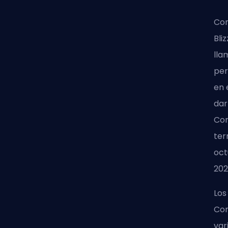
Con
Bli
lla
per
en 
dar
Com
ter
oct
202
Los
Com
var