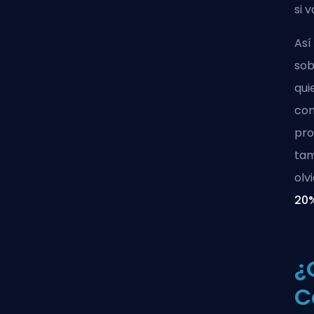
si 
Así
sob
qui
com
pro
tam
olv
20%
¿
C