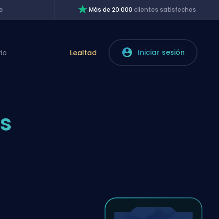
o
Más de 20.000
clientes satisfechos
Iniciar sesión
rio
Lealtad
as