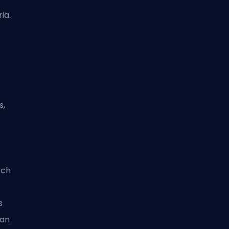
ia.
s
,
tch
s
pan