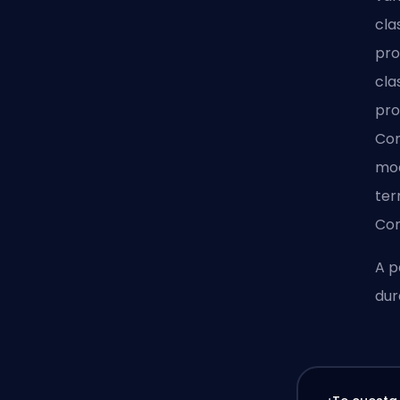
cla
pro
cla
pro
Com
mod
ter
Com
A p
dur