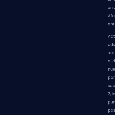
uni
Afo
ent
Act
adi
sie
el 
nue
por
sab
2, 
pun
pos