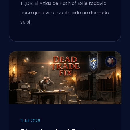
Malo y la UI Sigue Luchando
TL;DR: El Atlas de Path of Exile todavía
Contra Ellos
hace que evitar contenido no deseado
se si…
11 Jul 2026