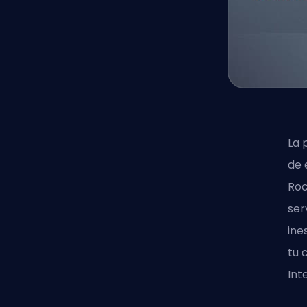
La 
de 
Roc
ser
ine
tu 
Int