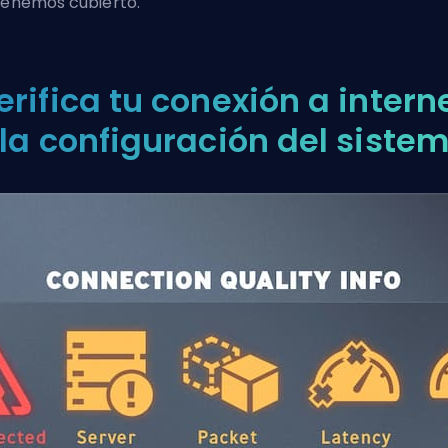
tenemos cubierto.
erifica tu conexión a intern
 la configuración del siste