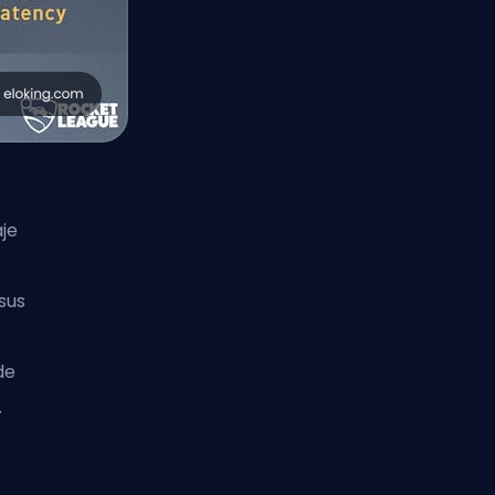
je
sus
de
.