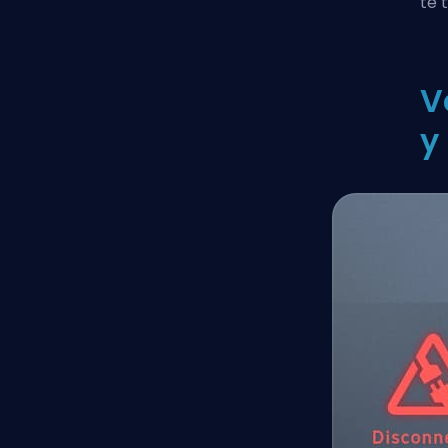
te 
V
y