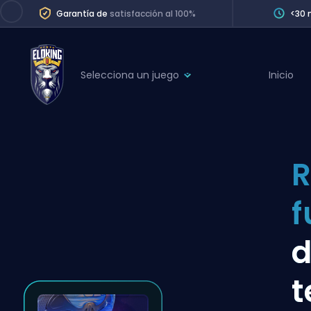
Garantía de
satisfacción al 100%
<30 
Selecciona un juego
Inicio
League of Legends
League 
Marvel Rivals
SERVICES
Valorant
R
Division Boos
Dota 2
Placements
f
Counter-Strike
Wins
Overwatch 2
d
Coaching
Rocket League
Path of Exile 2
Teammate