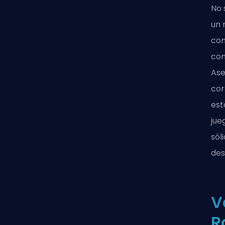
No 
un 
con
con
Ase
cor
est
jue
sól
des
V
R