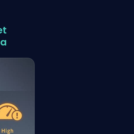
et
ma