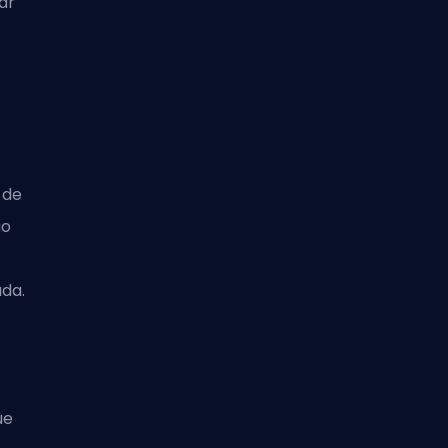
ar
 de
go
da.
ue