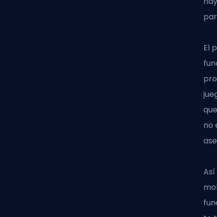
hay
par
El 
fun
pro
jue
que
no 
ase
Así
mo
fun