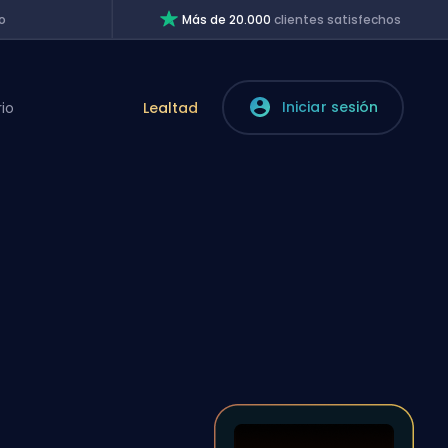
o
Más de 20.000
clientes satisfechos
Iniciar sesión
rio
Lealtad