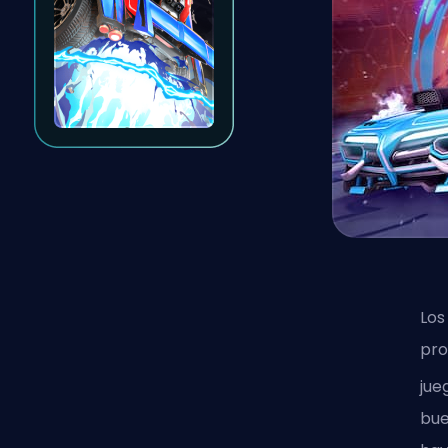
Los
pr
jue
bue