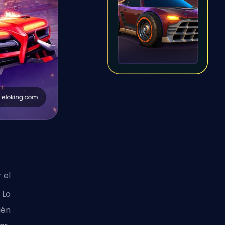
 el
 Lo
ién