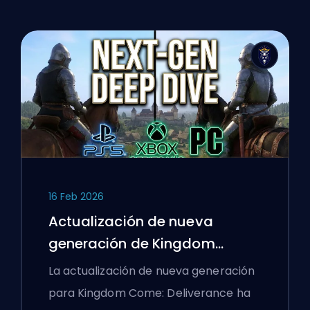
16 Feb 2026
Actualización de nueva
generación de Kingdom
Come: Deliverance: Un análisis
La actualización de nueva generación
profundo
para Kingdom Come: Deliverance ha