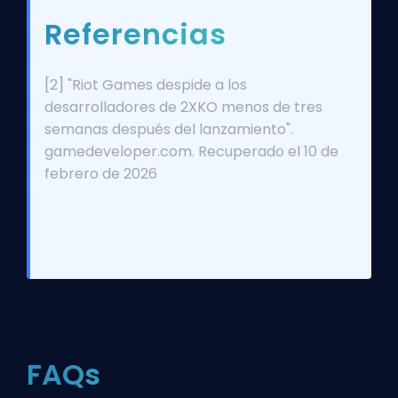
Referencias
[2] "
Riot Games despide a los
desarrolladores de 2XKO menos de tres
semanas después del lanzamiento
".
gamedeveloper.com. Recuperado el 10 de
febrero de 2026
FAQs