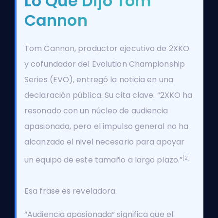
Lo Que Dijo Tom
Cannon
Tom Cannon, productor ejecutivo de 2XKO
y cofundador del Evolution Championship
Series (EVO), entregó la noticia en una
declaración pública. Su cita clave: “2XKO ha
resonado con un núcleo de audiencia
apasionada, pero el impulso general no ha
alcanzado el nivel necesario para apoyar
[2]
un equipo de este tamaño a largo plazo.”
Esa frase es reveladora.
“Audiencia apasionada” significa que el