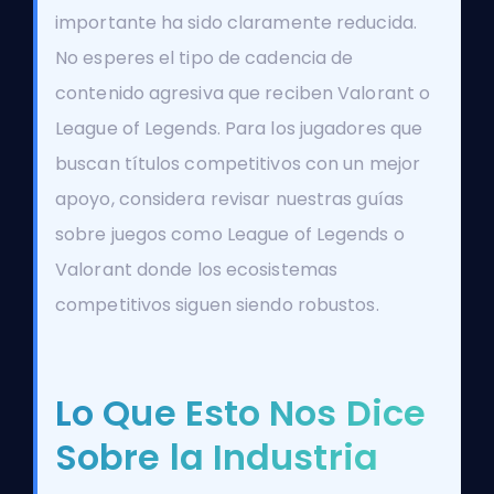
importante ha sido claramente reducida.
No esperes el tipo de cadencia de
contenido agresiva que reciben Valorant o
League of Legends. Para los jugadores que
buscan títulos competitivos con un mejor
apoyo, considera revisar nuestras guías
sobre juegos como
League of Legends
o
Valorant
donde los ecosistemas
competitivos siguen siendo robustos.
Lo Que Esto Nos Dice
Sobre la Industria