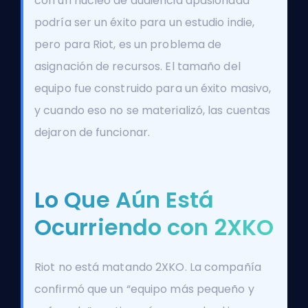
con un núcleo de audiencia apasionada”
podría ser un éxito para un estudio indie,
pero para Riot, es un problema de
asignación de recursos. El tamaño del
equipo fue construido para un éxito masivo,
y cuando eso no se materializó, las cuentas
dejaron de funcionar.
Lo Que Aún Está
Ocurriendo con 2XKO
Riot no está matando 2XKO. La compañía
confirmó que un “equipo más pequeño y