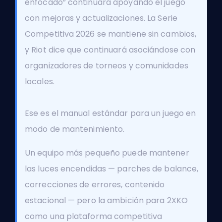
enfocado” continuará apoyando el juego
con mejoras y actualizaciones. La Serie
Competitiva 2026 se mantiene sin cambios,
y Riot dice que continuará asociándose con
organizadores de torneos y comunidades
locales.
Ese es el manual estándar para un juego en
modo de mantenimiento.
Un equipo más pequeño puede mantener
las luces encendidas — parches de balance,
correcciones de errores, contenido
estacional — pero la ambición para 2XKO
como una plataforma competitiva