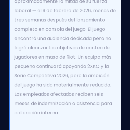
aproximadamente la mitad de su fuerza
laboral — el 9 de febrero de 2026, menos de
tres semanas después del lanzamiento
completo en consola del juego. El juego
encontró una audiencia dedicada pero no
logró alcanzar los objetivos de conteo de
jugadores en masa de Riot. Un equipo más
pequeño continuará apoyando 2XKO y la
Serie Competitiva 2026, pero la ambición
del juego ha sido materialmente reducida.
Los empleados afectados reciben seis
meses de indemnización o asistencia para
colocación interna.