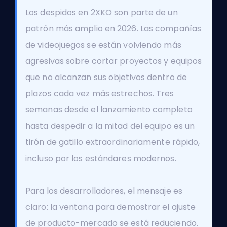
Los despidos en 2XKO son parte de un
patrón más amplio en 2026. Las compañías
de videojuegos se están volviendo más
agresivas sobre cortar proyectos y equipos
que no alcanzan sus objetivos dentro de
plazos cada vez más estrechos. Tres
semanas desde el lanzamiento completo
hasta despedir a la mitad del equipo es un
tirón de gatillo extraordinariamente rápido,
incluso por los estándares modernos.
Para los desarrolladores, el mensaje es
claro: la ventana para demostrar el ajuste
de producto-mercado se está reduciendo.