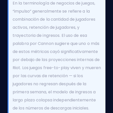
En la terminología de negocios de juegos,
“impulso” generalmente se refiere a la
combinación de la cantidad de jugadores
activos, retención de jugadores, y
trayectoria de ingresos. El uso de esa
palabra por Cannon sugiere que uno o más
de estos métricas cayó significativamente
por debajo de las proyecciones internas de
Riot. Los juegos free-to-play viven y mueren
por las curvas de retención — si los
jugadores no regresan después de la
primera semana, el modelo de ingresos a
largo plazo colapsa independientemente
de los números de descargas iniciales.