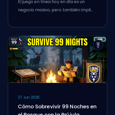
El juego en línea hoy en día es un
Gamers Polacos sobre
negocio masivo, pero también impli…
Verificar Servicios en Línea
27 Jun 2026
Cómo Sobrevivir 99 Noches en
el Bosque con la Brújula