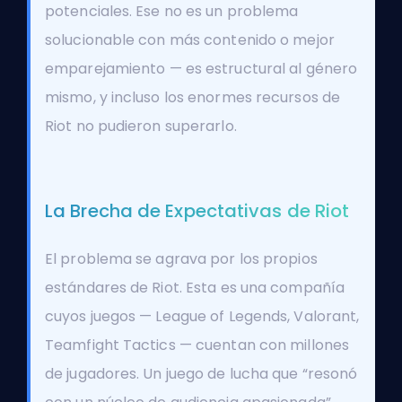
potenciales. Ese no es un problema
solucionable con más contenido o mejor
emparejamiento — es estructural al género
mismo, y incluso los enormes recursos de
Riot no pudieron superarlo.
La Brecha de Expectativas de Riot
El problema se agrava por los propios
estándares de Riot. Esta es una compañía
cuyos juegos — League of Legends, Valorant,
Teamfight Tactics — cuentan con millones
de jugadores. Un juego de lucha que “resonó