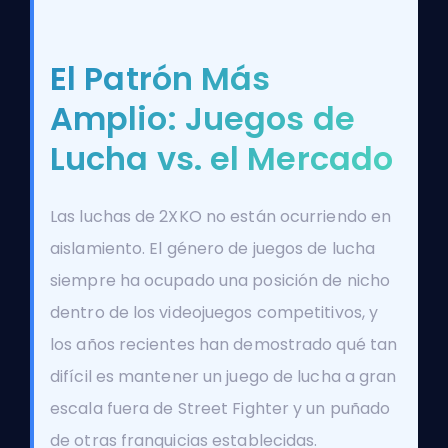
El Patrón Más
Amplio: Juegos de
Lucha vs. el Mercado
Las luchas de 2XKO no están ocurriendo en
aislamiento. El género de juegos de lucha
siempre ha ocupado una posición de nicho
dentro de los videojuegos competitivos, y
los años recientes han demostrado qué tan
difícil es mantener un juego de lucha a gran
escala fuera de Street Fighter y un puñado
de otras franquicias establecidas.