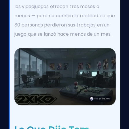
los videojuegos ofrecen tres meses o
menos — pero no cambia la realidad de que
80 personas perdieron sus trabajos en un
juego que se lanzó hace menos de un mes.