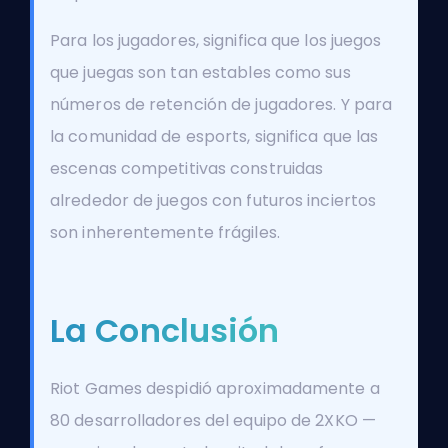
Para los jugadores, significa que los juegos
que juegas son tan estables como sus
números de retención de jugadores. Y para
la comunidad de
esports
, significa que las
escenas competitivas construidas
alrededor de juegos con futuros inciertos
son inherentemente frágiles.
La Conclusión
Riot Games despidió aproximadamente a
80 desarrolladores del equipo de 2XKO —