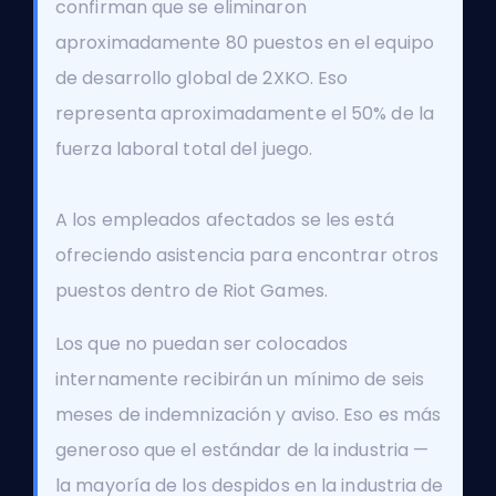
confirman que se eliminaron
aproximadamente 80 puestos en el equipo
de desarrollo global de 2XKO. Eso
representa aproximadamente el 50% de la
fuerza laboral total del juego.
A los empleados afectados se les está
ofreciendo asistencia para encontrar otros
puestos dentro de Riot Games.
Los que no puedan ser colocados
internamente recibirán un mínimo de seis
meses de indemnización y aviso. Eso es más
generoso que el estándar de la industria —
la mayoría de los despidos en la industria de