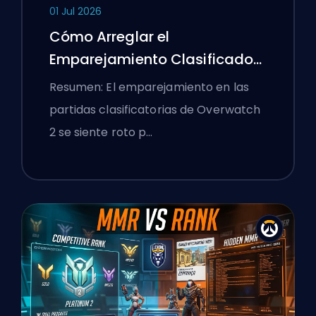
01 Jul 2026
Cómo Arreglar el
Emparejamiento Clasificado
de Overwatch 2 y los Lobbies
Resumen: El emparejamiento en las
Aplastantes
partidas clasificatorias de Overwatch
2 se siente roto p…