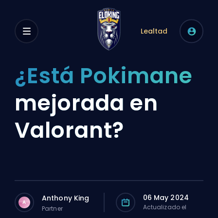
Lealtad
¿Está Pokimane
mejorada en
Valorant?
06 May 2024
Anthony King
A
Actualizado el
Partner