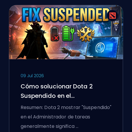
09 Jul 2026
Cómo solucionar Dota 2
Suspendido en el
Administrador de tareas en un
Resumen: Dota 2 mostrar "Suspendido"
portátil con Windows
en el Administrador de tareas
generalmente significa …