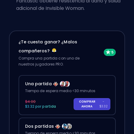
Fantastic obtiene resistencia al daño y salud
adicional de Invisible Woman.
¿Te cuesta ganar? ¿Malos
compañeros?
Compra una partida con uno de
nuestros jugadores PRO.
Una partida
Tiempo de espera medio <30 minutos
$4.00
COMPRAR
-
$3.32 por partida
AHORA
$3.32
Dos partidas
Tiempo de espera medio <30 minutos