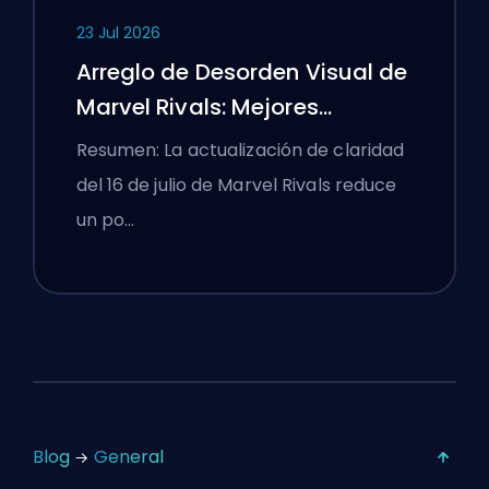
23 Jul 2026
Arreglo de Desorden Visual de
Marvel Rivals: Mejores
Configuraciones
Resumen: La actualización de claridad
Competitivas Después del
del 16 de julio de Marvel Rivals reduce
Parche del 16 de Julio
un po…
Blog
General