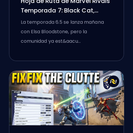
Hoja de Ruta de Marvel Rivals
Temporada 7: Black Cat,
White Fox y el Evento Monsters
La temporada 6.5 se lanza mañana
Take Manhattan
con Elsa Bloodstone, pero la
comunidad ya est&aacu…