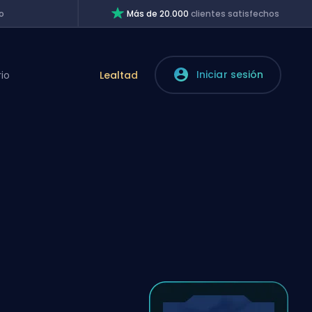
o
Más de 20.000
clientes satisfechos
Iniciar sesión
rio
Lealtad