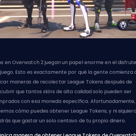
ns
en Overwatch 2 juegan un papel enorme en el disfrut
 juego. Esto es exactamente por qué la gente comienza 
car maneras de recolectar League Tokens después de
cubrir que tantos skins de alta calidad solo pueden ser
prados con esa moneda específica. Afortunadamente,
emos cómo puedes obtener League Tokens, y ni siquier
drás que gastar un solo centavo de tu propio dinero.
única manera de obtener League Tokens de Overwatch