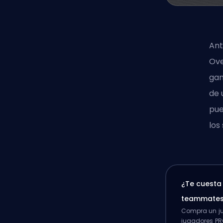
Ant
Ove
gan
de 
pue
los
¿Te cuesta
teammate
Compra un ju
jugadores PR