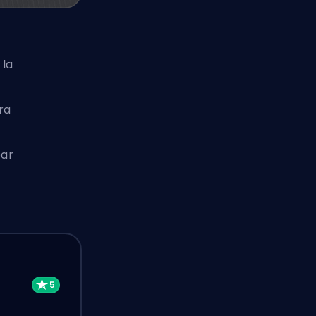
 la
ra
ear