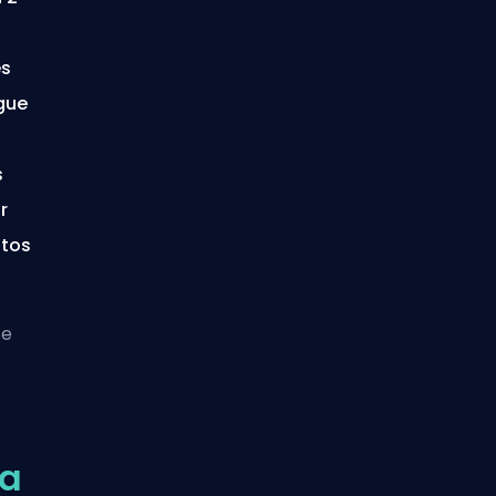
es
gue
s
r
stos
ue
la