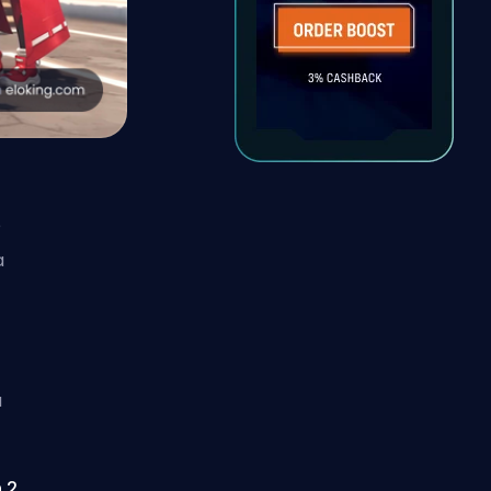
e
a
a
 2