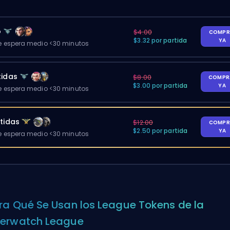
o
$4.00
COMPR
$3.32 por partida
YA
 espera medio <30 minutos
tidas
$8.00
COMPR
$3.00 por partida
YA
 espera medio <30 minutos
tidas
$12.00
COMPR
$2.50 por partida
YA
 espera medio <30 minutos
ra Qué Se Usan los League Tokens de la
erwatch League