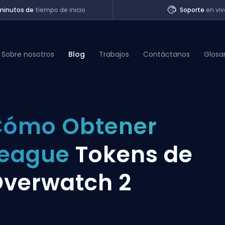
minutos de
tiempo de inicio
Soporte
en viv
Sobre nosotros
Blog
Trabajos
Contáctanos
Glosa
of Legends
Cómo Obtener
t
League
Tokens de
verwatch 2