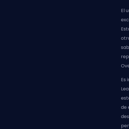
El 
exc
Est
otr
sab
rep
Ov
Es 
Lea
est
de 
des
per