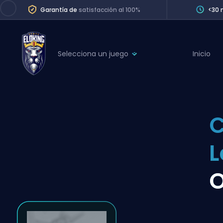
Garantía de
satisfacción al 100%
<30 
Selecciona un juego
Inicio
League of Legends
League 
Marvel Rivals
SERVICES
Valorant
Division Boos
Dota 2
Placements
Counter-Strike
Wins
Overwatch 2
O
Coaching
Rocket League
Path of Exile 2
Teammate