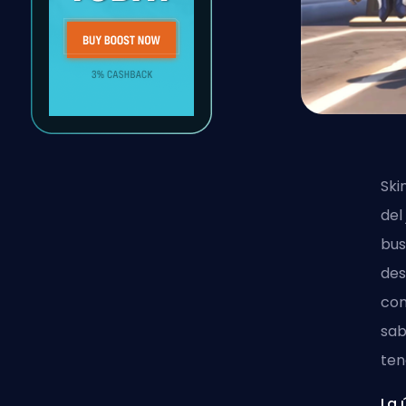
Ski
del
bus
des
com
sab
ten
La 