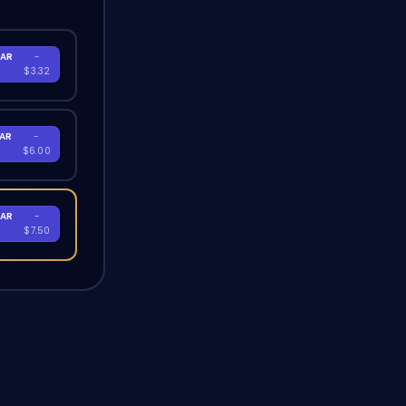
AR
-
$3.32
AR
-
$6.00
AR
-
$7.50