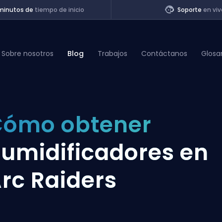
minutos de
tiempo de inicio
Soporte
en viv
Sobre nosotros
Blog
Trabajos
Contáctanos
Glosa
of Legends
ómo obtener
t
umidificadores en
rc Raiders