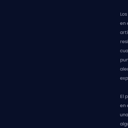
Los
en 
art
res
cua
pun
ale
exp
El 
en 
una
alg