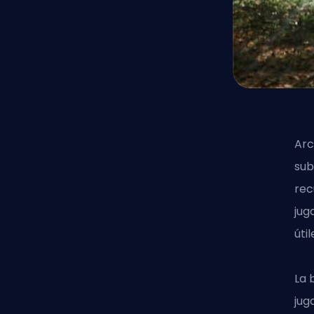
Arc
sub
rec
jug
úti
La 
jug