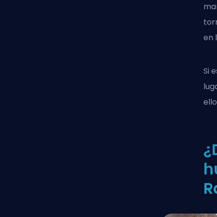
man
tor
en 
Si 
lug
ello
¿
h
R