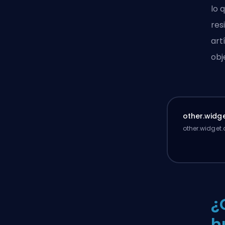
lo 
res
art
obj
other.widge
other.widget.
¿
h