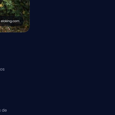
los
s de