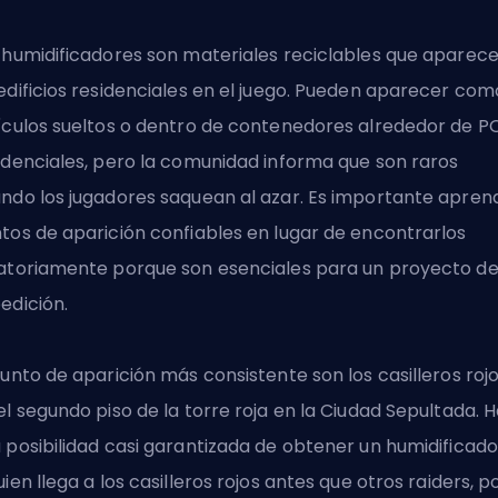
 humidificadores son materiales reciclables que aparec
edificios residenciales en el juego. Pueden aparecer com
ículos sueltos o dentro de contenedores alrededor de P
idenciales, pero la comunidad informa que son raros
ndo los jugadores saquean al azar. Es importante apren
tos de aparición confiables en lugar de encontrarlos
atoriamente porque son esenciales para un proyecto d
edición.
punto de aparición más consistente son los casilleros roj
el segundo piso de la torre roja
en la Ciudad Sepultada
. 
 posibilidad casi garantizada de obtener un humidificador
uien llega a los casilleros rojos antes que otros raiders, p