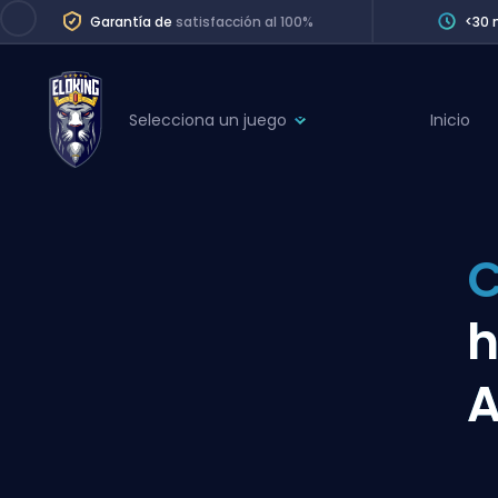
Garantía de
satisfacción al 100%
<30 
Selecciona un juego
Inicio
League of Legends
League 
Marvel Rivals
SERVICES
Valorant
C
Division Boos
Dota 2
Placements
h
Counter-Strike
Wins
Overwatch 2
A
Coaching
Rocket League
Path of Exile 2
Teammate