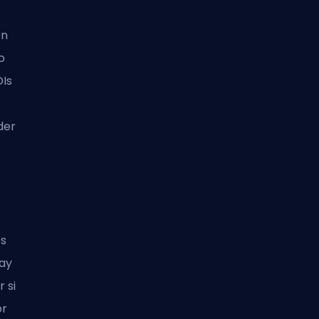
en
o
OIs
der
e
os
Hay
 si
or