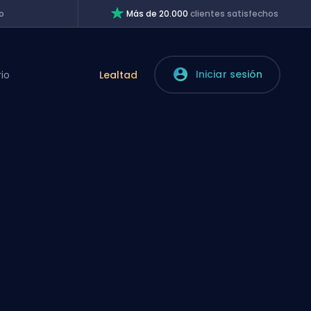
o
Más de 20.000
clientes satisfechos
Iniciar sesión
rio
Lealtad