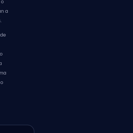
 o
an a
.
 de
o
a
ema
to