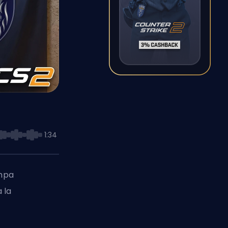
1:34
ampa
 la