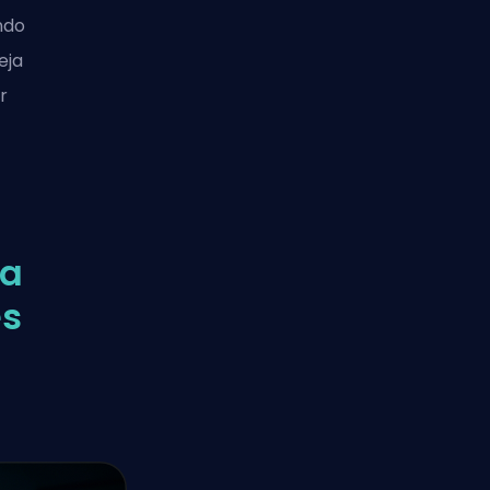
ndo
eja
r
la
es