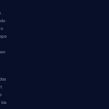
s
ndo
ro
rapa
uso
idas
rt
a
 las