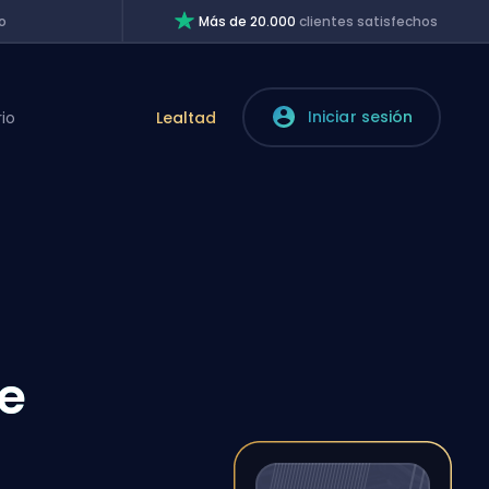
o
Más de 20.000
clientes satisfechos
Iniciar sesión
rio
Lealtad
e