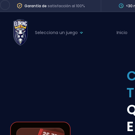
Garantía de
satisfacción al 100%
<30 
Selecciona un juego
Inicio
League of Legends
League 
Marvel Rivals
SERVICES
Valorant
C
Division Boos
Dota 2
Placements
T
Counter-Strike
Wins
Overwatch 2
Q
Coaching
Rocket League
E
Path of Exile 2
Teammate