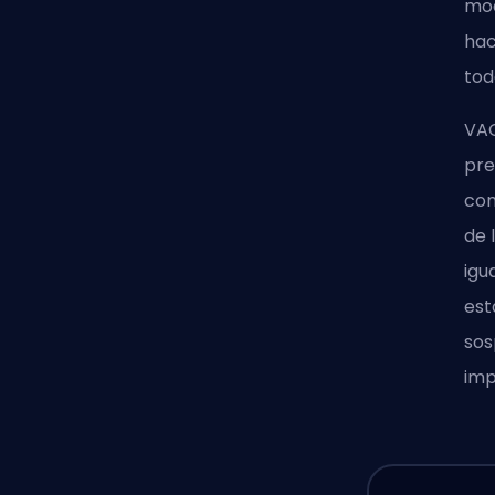
mod
hac
tod
VAC
pre
com
de 
igu
est
sos
imp