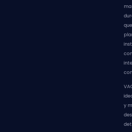
man
dur
que
pla
ins
com
int
con
VAC
ide
y m
des
det