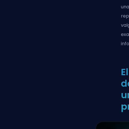
una
rep
val
exa
inf
E
d
u
p