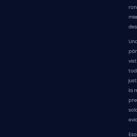
ron
mie
des
Una
pán
vis
tod
jus
la 
pre
sol
evi
Eso