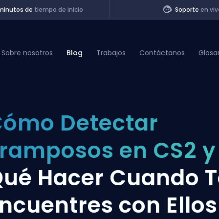
minutos de
tiempo de inicio
Soporte
en viv
Sobre nosotros
Blog
Trabajos
Contáctanos
Glosa
of Legends
ómo Detectar
t
ramposos en CS2 y
ué Hacer Cuando T
ncuentres con Ellos