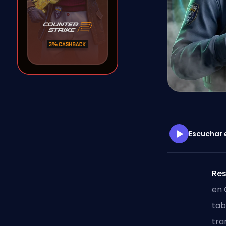
Escuchar 
Re
en 
tab
tra