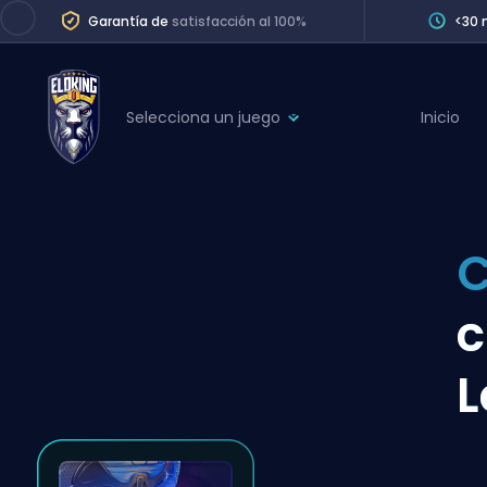
Garantía de
satisfacción al 100%
<30 
Selecciona un juego
Inicio
League of Legends
League 
Marvel Rivals
SERVICES
Valorant
Division Boos
Dota 2
Placements
c
Counter-Strike
Wins
Overwatch 2
L
Coaching
Rocket League
Path of Exile 2
Teammate