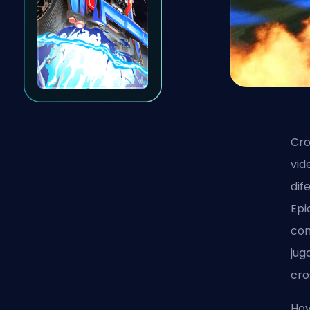
Cro
vid
dif
Epi
com
jug
cro
Hoy