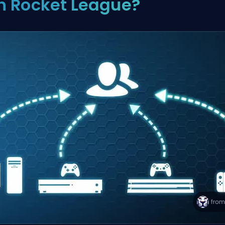
n Rocket League?