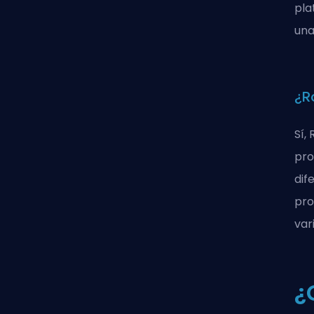
pla
una
¿R
Sí,
pro
dif
pro
var
¿