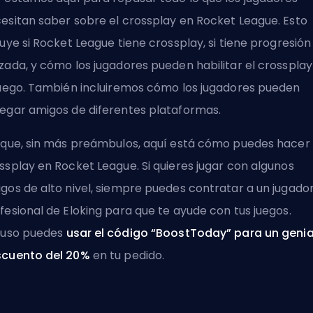
esitan saber sobre el crossplay en Rocket League. Esto
luye si Rocket League tiene crossplay, si tiene progresión
zada, y cómo los jugadores pueden habilitar el crossplay
juego. También incluiremos cómo los jugadores pueden
egar amigos de diferentes plataformas.
 que, sin más preámbulos, aquí está cómo puedes hacer
ssplay en Rocket League. Si quieres jugar con algunos
gos de alto nivel, siempre puedes
contratar a un jugado
fesional de Eloking
para que te ayude con tus juegos.
luso puedes
usar el código “BoostToday” para un genia
cuento del 20%
en tu pedido.