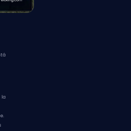
stá
 la
e.
s