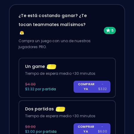
¿Te está costando ganar? ¿Te
tocan teammates malísimos?
Compra un juego con uno de nuestros
jugadores PRO.
Un game
Tiempo de espera medio <30 minutos
$4.00
COMPRAR
-
$3.32 por partida
YA
$3.32
Dos partidas
Tiempo de espera medio <30 minutos
$8.00
COMPRAR
-
$3.00 por partida
YA
$6.00