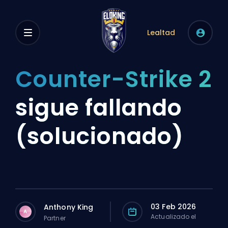
Lealtad
Counter-Strike 2
sigue fallando
(solucionado)
03 Feb 2026
Anthony King
A
Actualizado el
Partner