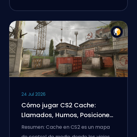
24 Jul 2026
Cómo jugar CS2 Cache:
Llamados, Humos, Posiciones
y Consejos Premier
Resumen: Cache en CS2 es un mapa
de control de medio donde los viejos