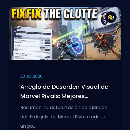
23 Jul 2026
Arreglo de Desorden Visual de
Marvel Rivals: Mejores
Configuraciones
Resumen: La actualización de claridad
Competitivas Después del
del 16 de julio de Marvel Rivals reduce
Parche del 16 de Julio
un po…