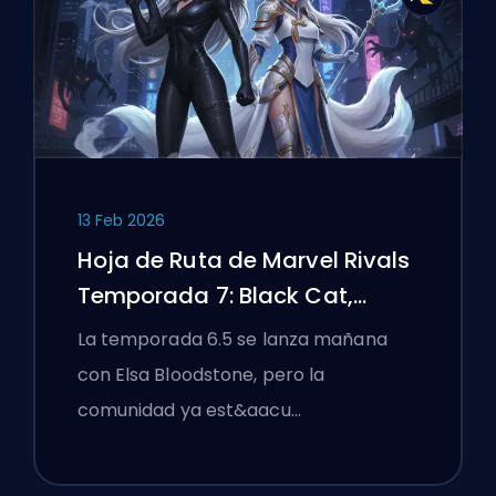
13 Feb 2026
Hoja de Ruta de Marvel Rivals
Temporada 7: Black Cat,
White Fox y el Evento Monsters
La temporada 6.5 se lanza mañana
Take Manhattan
con Elsa Bloodstone, pero la
comunidad ya est&aacu…