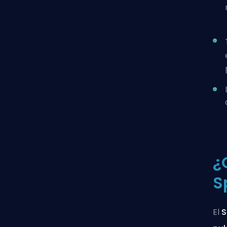
¿
S
El
S