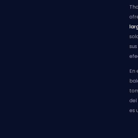
Tho
ofr
lar
sol
sus
ef
En 
bal
tom
del
es 