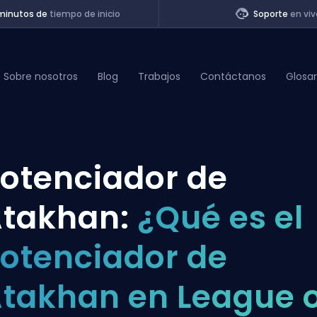
minutos de
tiempo de inicio
Soporte
en viv
Sobre nosotros
Blog
Trabajos
Contáctanos
Glosar
of Legends
otenciador de
t
takhan:
¿Qué es el
otenciador de
takhan en League o