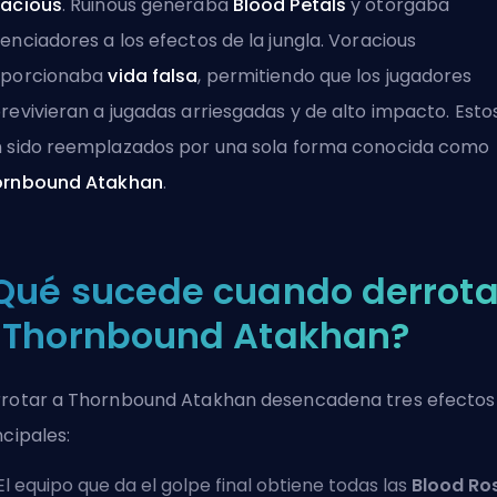
acious
. Ruinous generaba
Blood Petals
y otorgaba
enciadores a los efectos de la jungla. Voracious
oporcionaba
vida falsa
, permitiendo que los jugadores
revivieran a jugadas arriesgadas y de alto impacto. Esto
 sido reemplazados por una sola forma conocida como
ornbound Atakhan
.
Qué sucede cuando derrot
 Thornbound Atakhan?
rotar a Thornbound Atakhan desencadena tres efectos
ncipales:
El equipo que da el golpe final obtiene todas las
Blood Ro