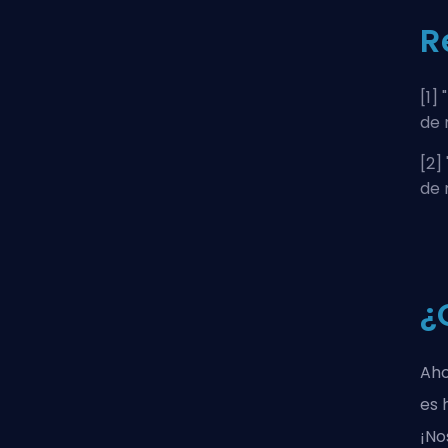
R
[1] "
de 
[2] 
de 
¿
Aho
es 
¡No