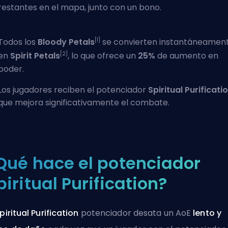
restantes en el mapa, junto con un bono.
[1]
Todos los
Bloody Petals
se convierten instantáneamen
[2]
en
Spirit Petals
, lo que ofrece un
25%
de aumento en
poder.
Los jugadores reciben el potenciador
Spiritual Purificati
que mejora significativamente el combate.
Qué hace el potenciador
piritual Purification?
piritual Purification
potenciador
desata un AoE
lento y