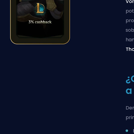
Vor
pot
pr
sob
han
Th
¿
a
Der
pri