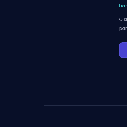
boo
O s
par