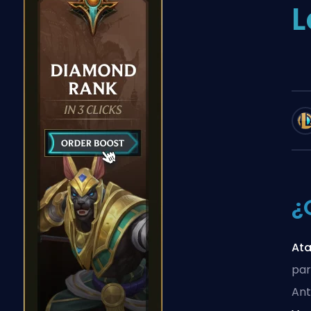
L
¿
At
par
Ant