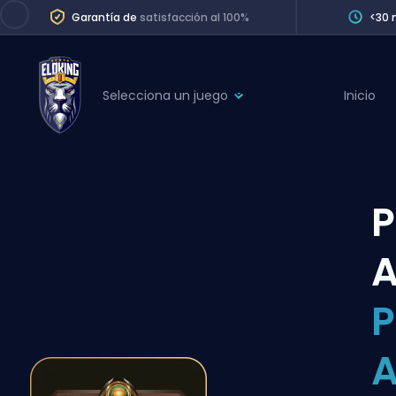
Garantía de
satisfacción al 100%
<30 
Selecciona un juego
Inicio
League of Legends
League 
Marvel Rivals
SERVICES
Valorant
P
Division Boos
Dota 2
Placements
A
Counter-Strike
Wins
Overwatch 2
P
Coaching
Rocket League
A
Path of Exile 2
Teammate