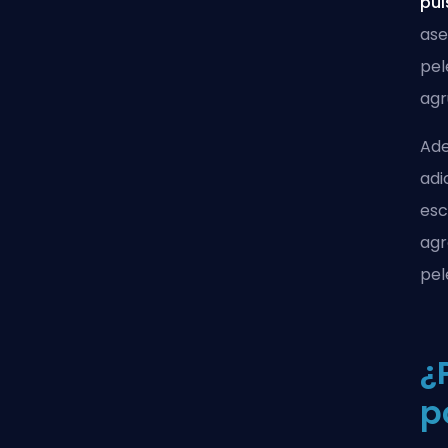
pul
ase
pel
agr
Ade
adi
esc
agr
pel
¿
p