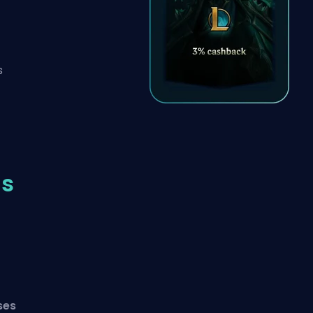
s
as
ses