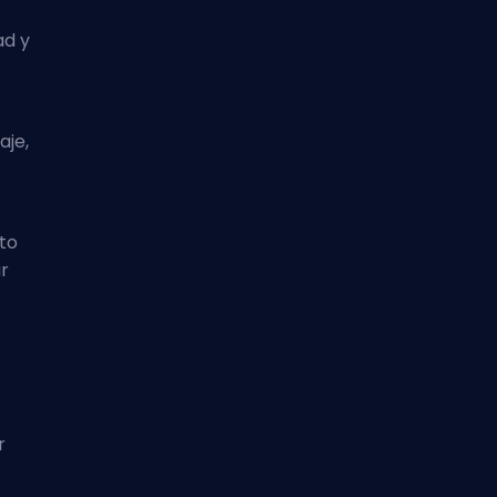
ad y
aje,
to
r
r