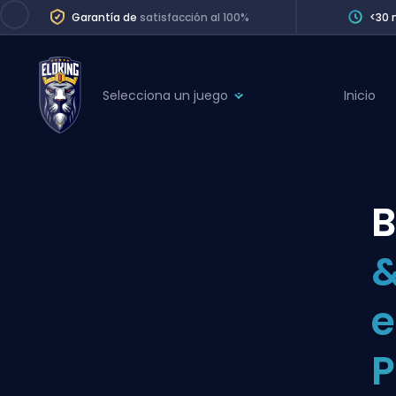
Garantía de
satisfacción al 100%
<30 
Selecciona un juego
Inicio
League of Legends
League 
Marvel Rivals
SERVICES
Valorant
B
Division Boos
Dota 2
Placements
&
Counter-Strike
Wins
Overwatch 2
e
Coaching
Rocket League
P
Path of Exile 2
Teammate