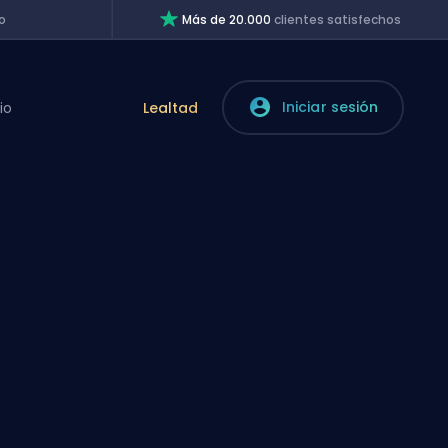
o
Más de 20.000
clientes satisfechos
Iniciar sesión
io
Lealtad