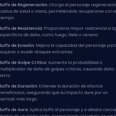
Buffs de Regeneración
: Otorga al personaje regeneraci
pasiva de salud o mana, permitiéndole recuperarse con e
tiempo.
Buffs de Resistencia
: Proporciona mayor resistencia a ti
específicos de daño, como fuego, hielo o veneno.
Buffs de Evasión
: Mejora la capacidad del personaje par
esquivar o evadir ataques entrantes.
Buffs de Golpe Crítico
: Aumenta la probabilidad o
multiplicador de daño de golpes críticos, causando daño
extra.
Buffs de Duración
: Extiende la duración de efectos
beneficiosos, asegurando que su impacto dure por un
período más largo.
Buffs de Aura
: Aplica buffs al personaje y a aliados cerc