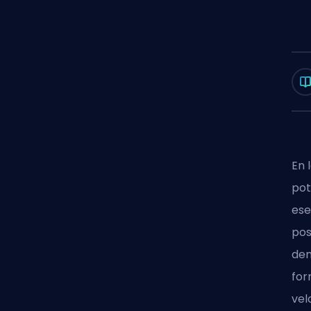
En 
pot
ese
pos
den
for
vel