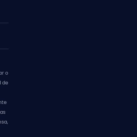
ar o
l de
nte
sas
sa,