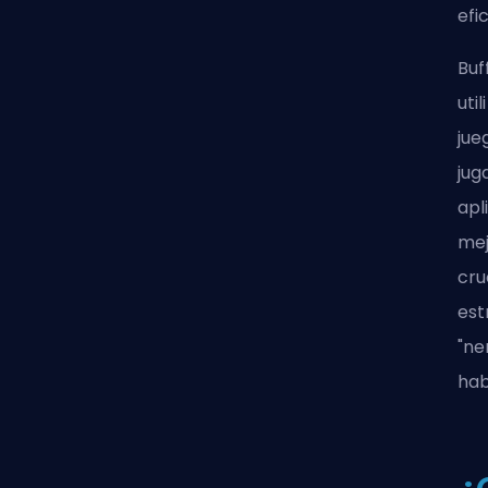
efi
Buf
uti
jue
jug
apl
mej
cru
est
"ne
hab