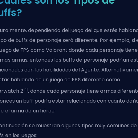
Cuáles son los Tipos de
uffs?
uralmente, dependiendo del juego del que estés hablan
tipo de buffs de personaje será diferente. Por ejemplo, si 
juego de
FPS
como
Valorant
donde cada personaje tiene 
mas armas, entonces los buffs de personaje podrían es
acionados con las habilidades del
Agente
. Alternativame
estás hablando de un juego de FPS diferente como
[1]
erwatch 2
, donde cada personaje tiene armas diferent
onces un buff podría estar relacionado con cuánto dañ
e el arma de un
héroe
.
ontinuación se muestran algunos tipos muy comunes de
fs en los juegos: