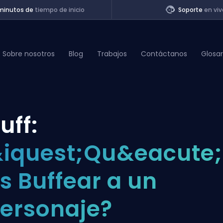
minutos de
tiempo de inicio
Soporte
en viv
Sobre nosotros
Blog
Trabajos
Contáctanos
Glosar
of Legends
uff:
t
iquest;Qu&eacute;
s Buffear a un
ersonaje?