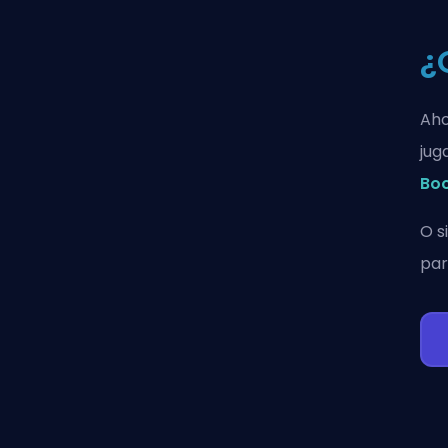
¿
Aho
jug
Bo
O s
par