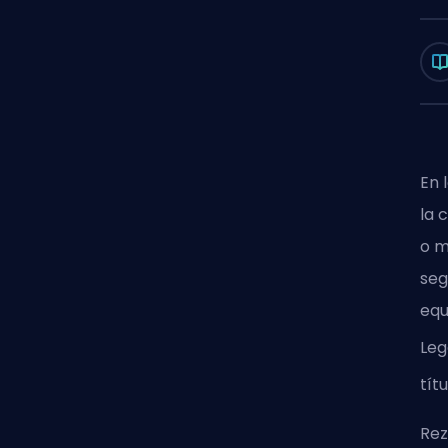
En 
la 
o m
seg
equ
Le
tít
Rez