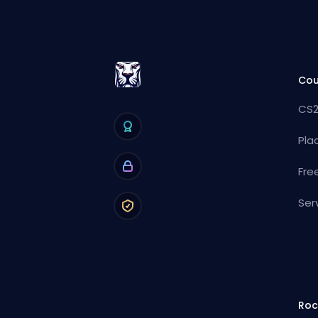
Cou
CS2
Pla
Fre
Ser
Roc