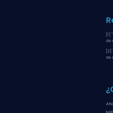
R
[1] "
de 
[2] 
de 
¿
Aho
jug