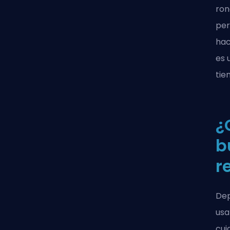
ron
per
hac
es 
tie
¿
b
r
Dep
usa
cui