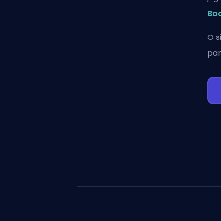
Bo
O s
par