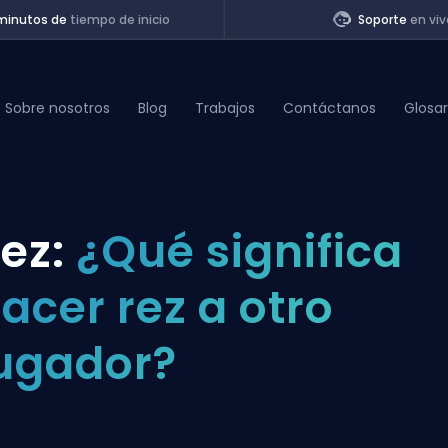
minutos de
tiempo de inicio
Soporte
en viv
Sobre nosotros
Blog
Trabajos
Contáctanos
Glosar
of Legends
ez:
¿Qué significa
t
acer rez a otro
ugador?