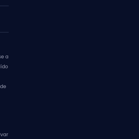
se a
aído
 de
lvar