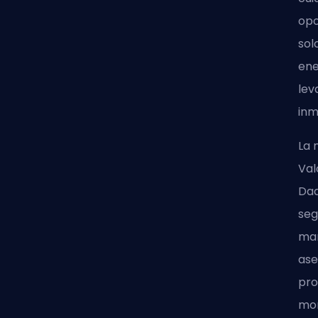
opo
sol
ene
lev
inm
La 
Val
Dad
seg
man
ase
pro
mor