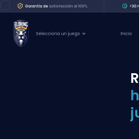
Garantía de
satisfacción al 100%
<30 
Selecciona un juego
Inicio
League of Legends
League 
Marvel Rivals
SERVICES
Valorant
R
Division Boos
Dota 2
Placements
h
Counter-Strike
Wins
Overwatch 2
j
Coaching
Rocket League
Path of Exile 2
Teammate