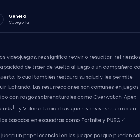
General
Categoría
los videojuegos, rez significa revivir o resucitar, refiriéndo
capacidad de traer de vuelta al juego a un compañero c
uerto, lo cual también restaura su salud y les permite
uir luchando. Las resurrecciones son comunes en juegos
ipo con rasgos sobrenaturales como
Overwatch
, Apex
[1]
gends
, y
Valorant
, mientras que los revives ocurren en
[2]
ulos basados en escuadras como Fortnite y PUBG
.
 juega un papel esencial en los juegos porque pueden sa