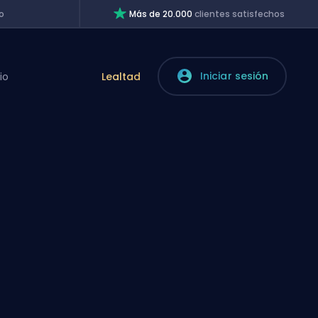
o
Más de 20.000
clientes satisfechos
Iniciar sesión
io
Lealtad