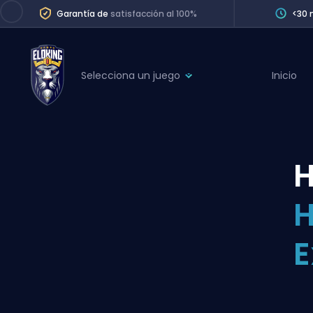
Garantía de
satisfacción al 100%
<30 
Selecciona un juego
Inicio
League of Legends
League 
Marvel Rivals
SERVICES
Valorant
H
Division Boos
Dota 2
Placements
H
Counter-Strike
Wins
Overwatch 2
E
Coaching
Rocket League
Path of Exile 2
Teammate