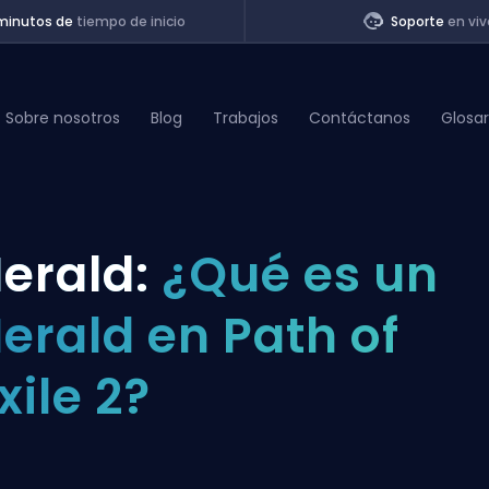
minutos de
tiempo de inicio
Soporte
en viv
Sobre nosotros
Blog
Trabajos
Contáctanos
Glosar
of Legends
erald:
¿Qué es un
t
erald en Path of
xile 2?