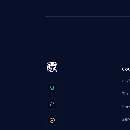
Cou
CS2
Pla
Fre
Ser