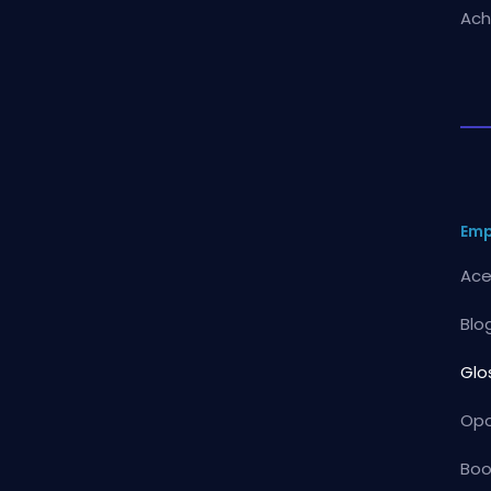
Ach
Em
Ace
Blo
Glo
Opo
Boo