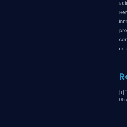
Es 
Her
inm
pro
con
un 
R
[1] "
05 