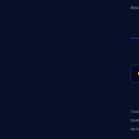
Ayu
Todo
dueñ
de l