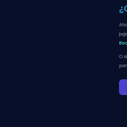
¿
Aho
jug
Bo
O s
par