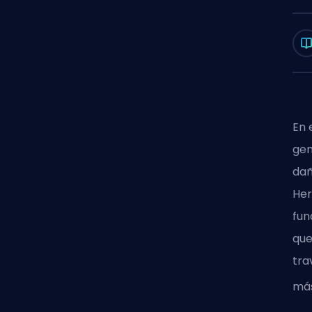
En 
gem
dañ
Her
fun
que
tra
más