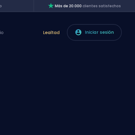
o
Más de 20.000
clientes satisfechos
Iniciar sesión
io
Lealtad