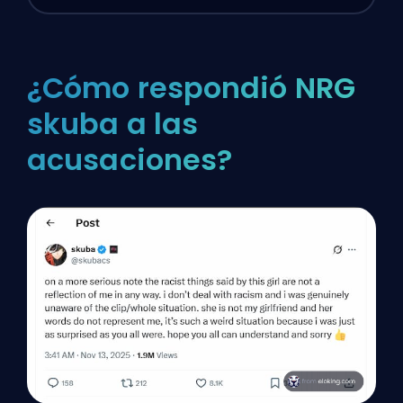
¿Cómo respondió NRG
skuba a las
acusaciones?