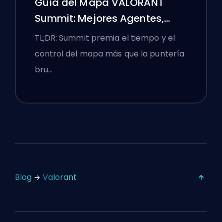
Guía del Mapa VALORANT
Summit: Mejores Agentes,
Llamadas y Humos
TL;DR: Summit premia el tiempo y el
control del mapa más que la puntería
bru…
Blog
Valorant