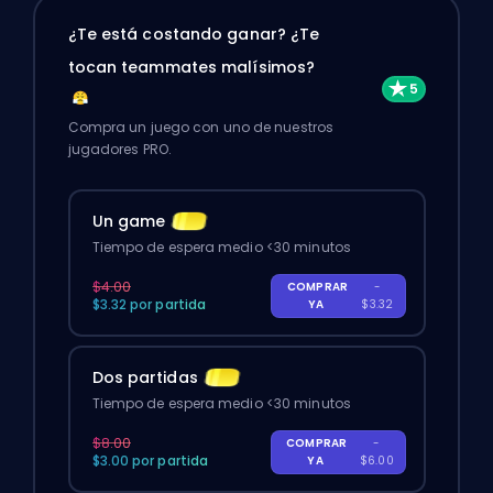
¿Te está costando ganar? ¿Te
tocan teammates malísimos?
Compra un juego con uno de nuestros
jugadores PRO.
Un game
Tiempo de espera medio <30 minutos
$4.00
COMPRAR
-
$3.32 por partida
YA
$3.32
Dos partidas
Tiempo de espera medio <30 minutos
$8.00
COMPRAR
-
$3.00 por partida
YA
$6.00