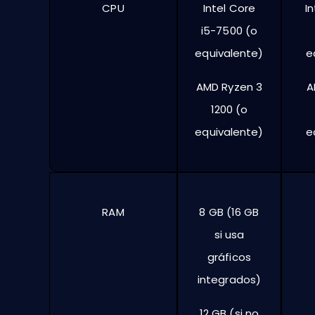
CPU
Intel Core
In
i5-7500 (o
equivalente)
e
AMD Ryzen 3
A
1200 (o
equivalente)
e
RAM
8 GB (16 GB
si usa
gráficos
integrados)
12 GB (si no