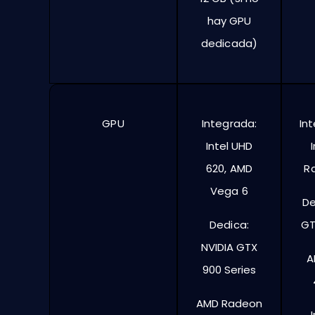
hay GPU
dedicada)
GPU
Integrada:
Int
Intel UHD
620, AMD
R
Vega 6
De
Dedica:
GT
NVIDIA GTX
A
900 Series
AMD Radeon