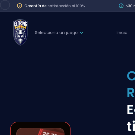
Garantía de
satisfacción al 100%
<30 
Selecciona un juego
Inicio
League of Legends
League 
Marvel Rivals
SERVICES
Valorant
C
Division Boos
Dota 2
Placements
R
Counter-Strike
Wins
Overwatch 2
E
Coaching
Rocket League
t
Path of Exile 2
Teammate