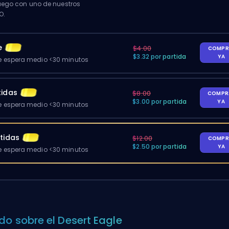
ego con uno de nuestros
O.
e
$4.00
COMPR
$3.32 por partida
YA
 espera medio <30 minutos
tidas
$8.00
COMPR
$3.00 por partida
YA
 espera medio <30 minutos
tidas
$12.00
COMPR
$2.50 por partida
YA
 espera medio <30 minutos
do sobre el Desert Eagle