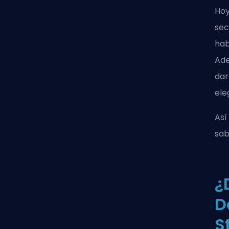
Hoy
sec
hab
Ade
dar
ele
Así
sab
¿
D
S