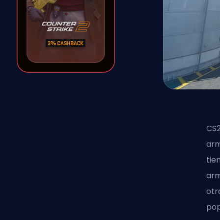
CS2
arm
tie
arm
otr
pop