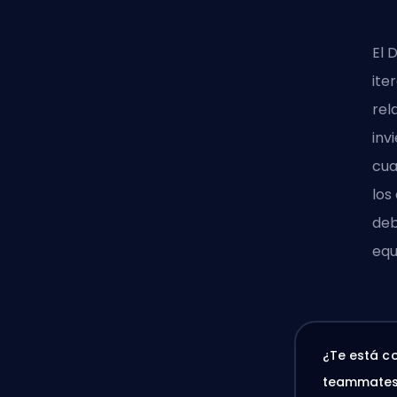
El 
ite
rel
inv
cua
los
deb
equ
¿Te está c
teammates