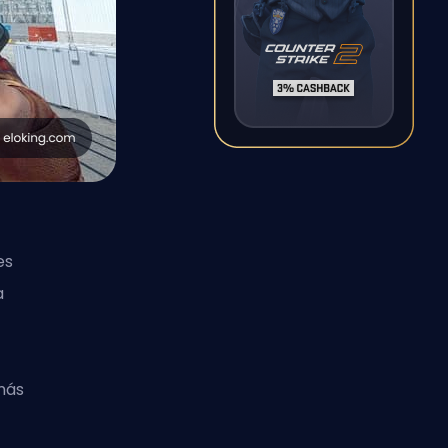
es
a
 más