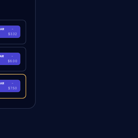
AR
-
$3.32
AR
-
$6.00
AR
-
$7.50