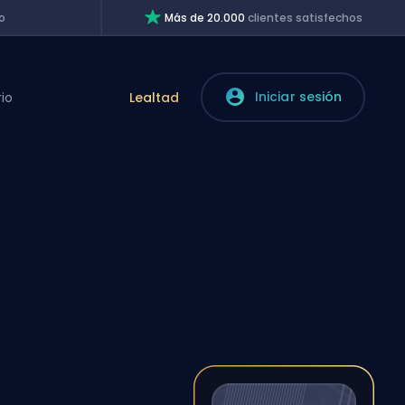
o
Más de 20.000
clientes satisfechos
Iniciar sesión
rio
Lealtad