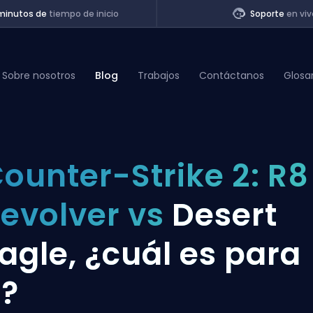
minutos de
tiempo de inicio
Soporte
en viv
Sobre nosotros
Blog
Trabajos
Contáctanos
Glosa
of Legends
ounter-Strike 2: R8
t
evolver vs
Desert
agle, ¿cuál es para
i?