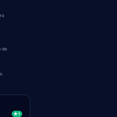
ra
o de
r.