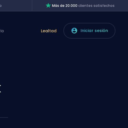
o
Más de 20.000
clientes satisfechos
Iniciar sesión
rio
Lealtad
k