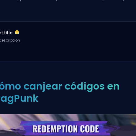
t.title
description
ómo canjear códigos en
ragPunk