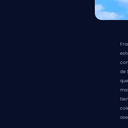
Fr
est
com
de 
que
man
tie
col
ase