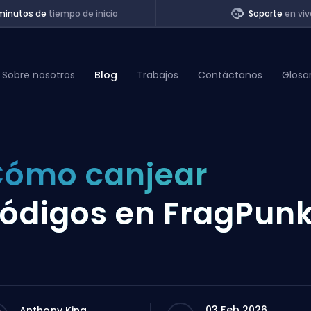
minutos de
tiempo de inicio
Soporte
en viv
Sobre nosotros
Blog
Trabajos
Contáctanos
Glosa
of Legends
ómo canjear
t
ódigos en FragPun
03 Feb 2026
Anthony King