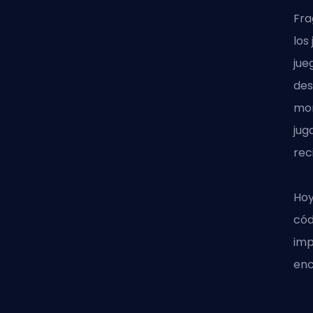
Fra
los
jue
des
mon
jug
rec
Hoy
cód
imp
enc