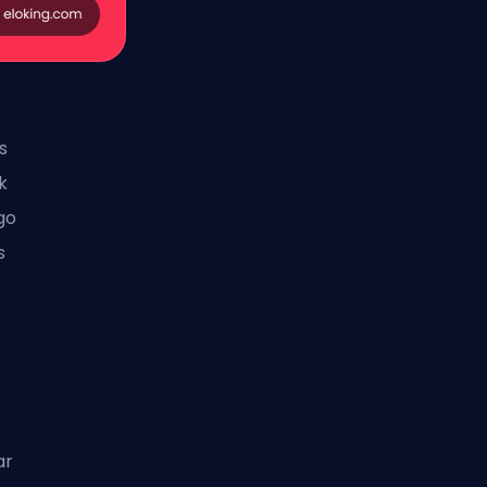
s
k
go
s
ar