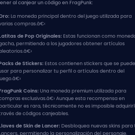
ener al canjear un código en FragPunk:
Oro:
La moneda principal dentro del juego utilizada para
varias compras.â€‹
Latitas de Pop Originales:
Estas funcionan como moned
gacha, permitiendo a los jugadores obtener artículos
aleatorios.â€‹
Packs de Stickers:
Estos contienen stickers que se pued
usar para personalizar tu perfil o artículos dentro del
juego.â€‹
FragPunk Coins:
Una moneda premium utilizada para
compras exclusivas.â€‹ Aunque esta recompensa en
particular es rara, técnicamente no es imposible adquirirl
través de códigos canjeables.
Llaves de Skin de Lancer:
Desbloquea
nuevas skins para 
Lancers
, permitiendo la personalización del personaje.