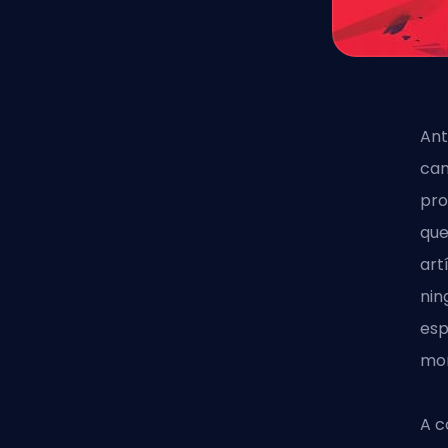
Ant
can
pro
que
art
nin
esp
mo
A c