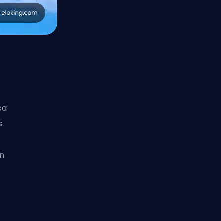
ca
s
én