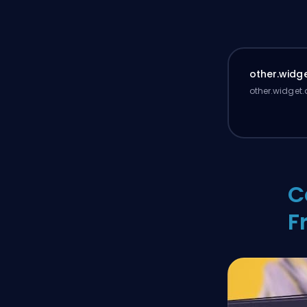
other.widge
other.widget.
C
F