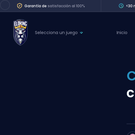
Garantía de
satisfacción al 100%
<30 
Selecciona un juego
Inicio
League of Legends
League 
Marvel Rivals
SERVICES
Valorant
C
Division Boos
Dota 2
Placements
c
Counter-Strike
Wins
Overwatch 2
Coaching
Rocket League
Path of Exile 2
Teammate