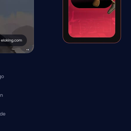
go
in
 de