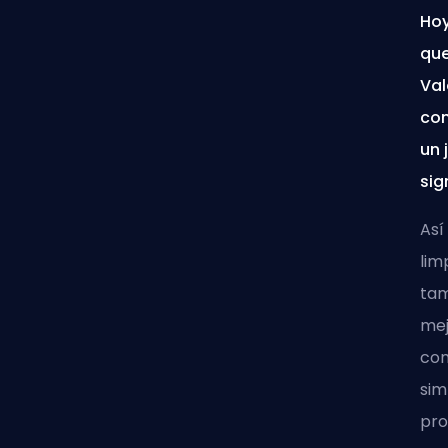
Hoy
que
Val
con
un 
sig
Así
lim
tam
mej
com
si
pro