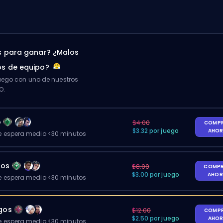
 para ganar? ¿Malos
s de equipo?
ego con uno de nuestros
O.
o
$4.00
COMP
$3.32 por juego
AHO
 espera medio <30 minutos
gos
$8.00
COMP
$3.00 por juego
AHO
 espera medio <30 minutos
egos
$12.00
COMP
$2.50 por juego
AHO
 espera medio <30 minutos