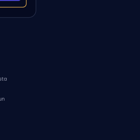
sta
un