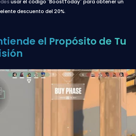
edes
usar el código "BoostToday" para obtener un
elente descuento del 20%
.
ntiende el Propósito de Tu
isión