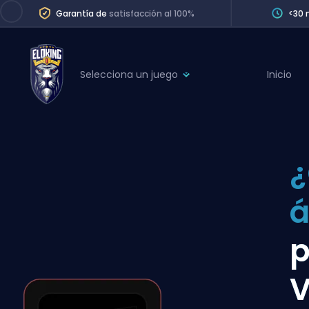
Garantía de
satisfacción al 100%
<30 
Selecciona un juego
Inicio
League of Legends
League 
Marvel Rivals
SERVICES
Valorant
¿
Division Boos
Dota 2
Placements
Counter-Strike
Wins
Overwatch 2
p
Coaching
Rocket League
V
Path of Exile 2
Teammate