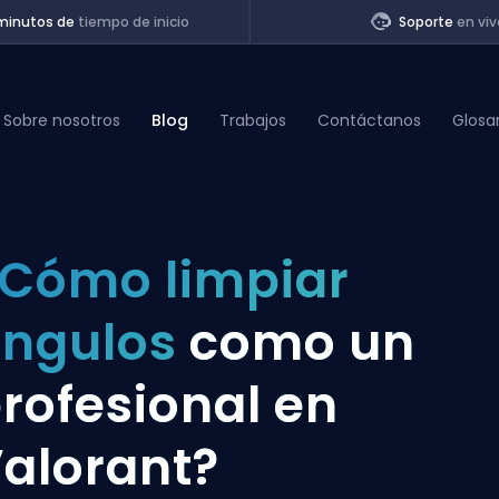
minutos de
tiempo de inicio
Soporte
en viv
Sobre nosotros
Blog
Trabajos
Contáctanos
Glosa
of Legends
Cómo limpiar
t
ángulos
como un
rofesional en
alorant?