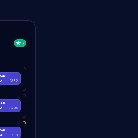
RAR
-
RA
$3.32
RAR
-
RA
$6.00
RAR
-
RA
$7.50