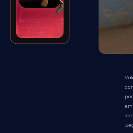
Val
com
per
emb
imp
jue