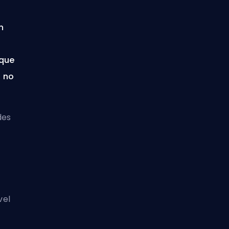
n
nque
o no
des
vel