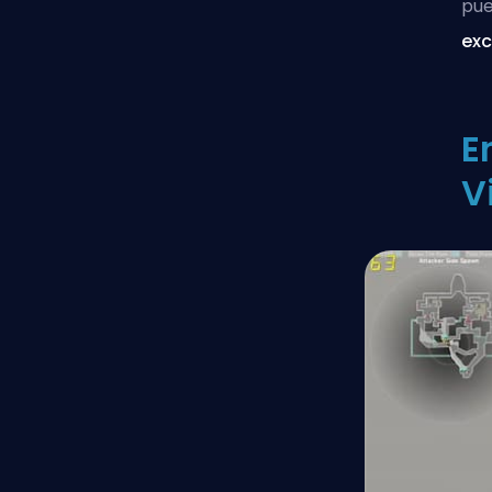
pu
exc
E
V