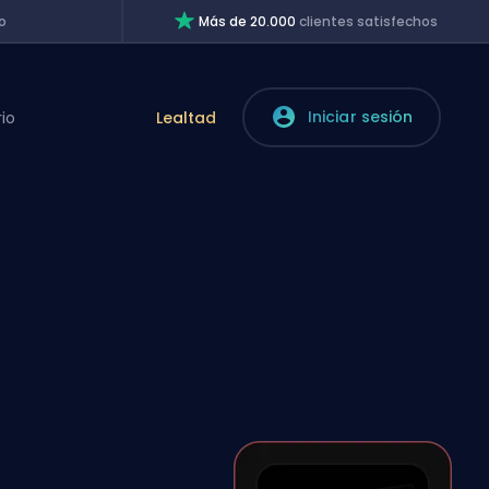
o
Más de 20.000
clientes satisfechos
Iniciar sesión
rio
Lealtad