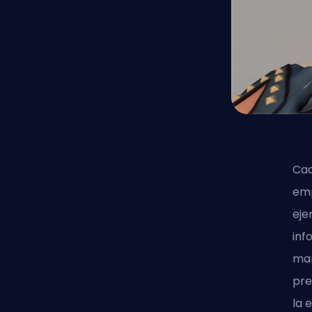
Cad
emp
eje
inf
man
pre
la 