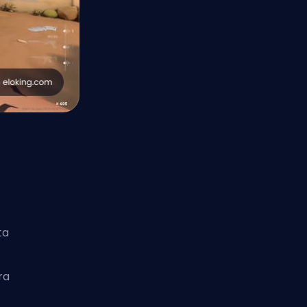
ta
ra