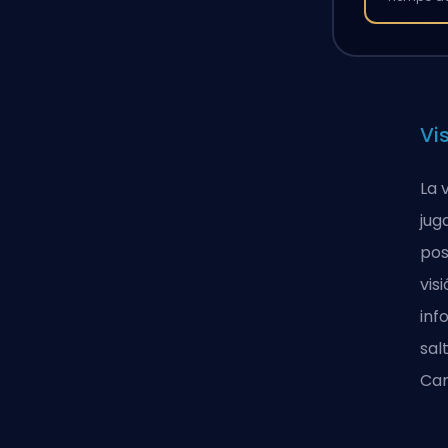
Vi
La 
jug
pos
vis
inf
sal
Cam