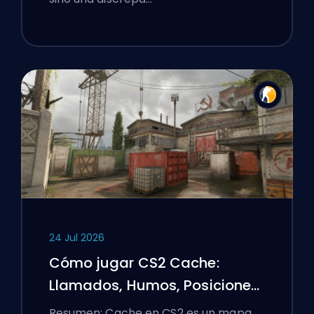
24 Jul 2026
Cómo jugar CS2 Cache:
Llamados, Humos, Posiciones
y Consejos Premier
Resumen: Cache en CS2 es un mapa