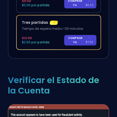
$8.00
COMPRAR
-
$3.00 por partida
YA
$6.00
Tres partidas
Tiempo de espera medio <30 minutos
$12.00
COMPRAR
-
$2.50 por partida
YA
$7.50
Verificar el Estado de
la Cuenta