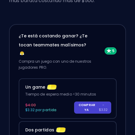
más barata costando más de $500.
¿Te está costando ganar? ¿Te
tocan teammates malísimos?
Compra un juego con uno de nuestros
jugadores PRO.
Un game
Tiempo de espera medio <30 minutos
$4.00
COMPRAR
-
$3.32 por partida
YA
$3.32
Dos partidas