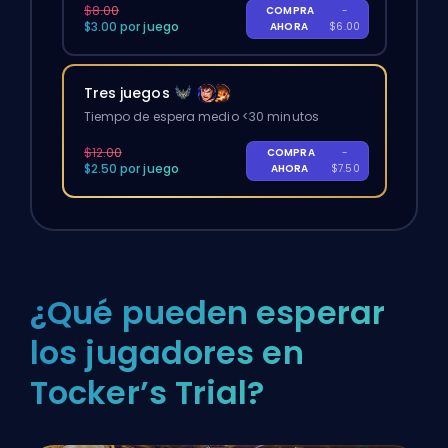
$8.00
COMPRA
-
$3.00 por juego
AHORA
$6.00
Tres juegos
Tiempo de espera medio <30 minutos
$12.00
COMPRA
-
$2.50 por juego
AHORA
$7.50
¿Qué pueden esperar
los jugadores en
Tocker’s Trial?