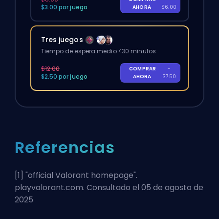
$3.00 por juego
AHORA
$6.00
Tres juegos
Tiempo de espera medio <30 minutos
$12.00
COMPRAR
-
$2.50 por juego
AHORA
$7.50
Referencias
[1] "
official Valorant homepage
".
playvalorant.com. Consultado el 05 de agosto de
2025