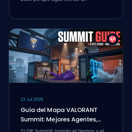
23 Jul 2026
Guía del Mapa VALORANT
Summit: Mejores Agentes,
Llamadas y Humos
TL;DR: Summit premia el tiempo y el