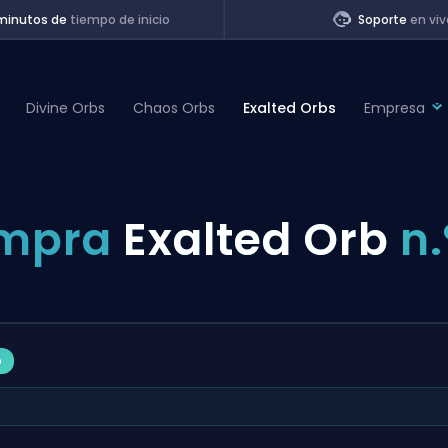
minutos de
tiempo de inicio
Soporte
en viv
Divine Orbs
Chaos Orbs
Exalted Orbs
Empresa
of Legends
mpra
Exalted Orb
n.
t
o