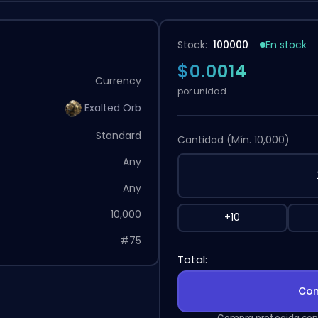
Stock:
100000
En stock
$0.0014
Currency
por unidad
Exalted Orb
Standard
Cantidad
(Mín. 10,000)
Any
Any
10,000
+10
#75
Total:
Com
Compra protegida con 