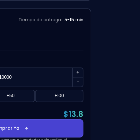
Tiempo de entrega:
5-15 min
+
-
+50
+100
$13.8
prar Ya
escrow: el vendedor solo recibe el