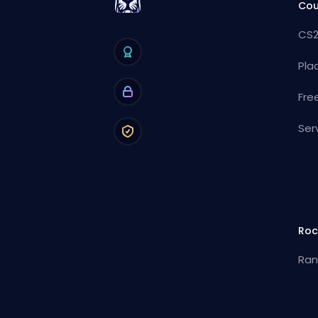
Cou
CS2
Pla
Fre
Ser
Roc
Ran