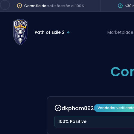
Garantía de
satisfacción al 100%
<30 
Path of Exile 2
Marketplace
League of Legends
League 
Marvel Rivals
SERVICES
Co
Valorant
Division Boos
Dota 2
Placements
Counter-Strike
Wins
Overwatch 2
dkpham892
Vendedor verificad
Coaching
Rocket League
100% Positive
Path of Exile 2
Teammate