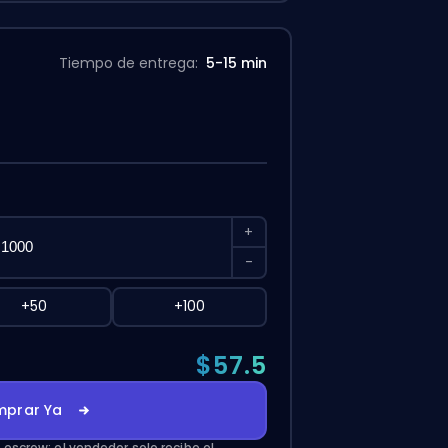
Tiempo de entrega:
5-15 min
+
-
+50
+100
$57.5
prar Ya
escrow: el vendedor solo recibe el