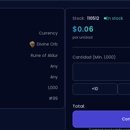
Stock:
110512
En stock
$0.06
Currency
por unidad
Divine Orb
Rune of Aldur
Cantidad
(Mín. 1,000)
Any
Any
1,000
+10
#99
Total:
Com
Compra protegida con 