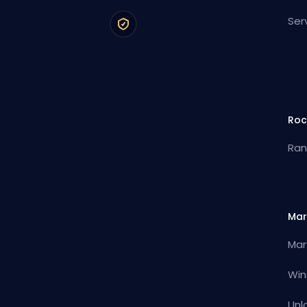
Ser
Roc
Ran
Mar
Mar
Win
Unl