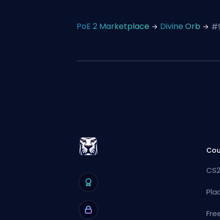
PoE 2 Marketplace
Divine Orb
#
Cou
CS2
Pla
Fre