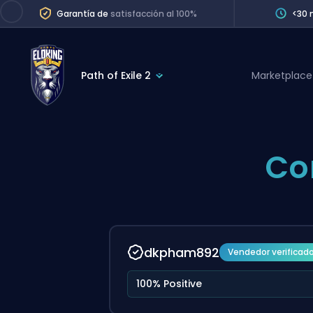
Garantía de
satisfacción al 100%
<30 
Path of Exile 2
Marketplace
League of Legends
League 
Marvel Rivals
SERVICES
Co
Valorant
Division Boos
Dota 2
Placements
Counter-Strike
Wins
Overwatch 2
dkpham892
Vendedor verificad
Coaching
Rocket League
100% Positive
Path of Exile 2
Teammate