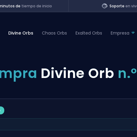
minutos de
tiempo de inicio
Soporte
en viv
Divine Orbs
Chaos Orbs
Exalted Orbs
Empresa
of Legends
mpra
Divine Orb
n.º
t
o