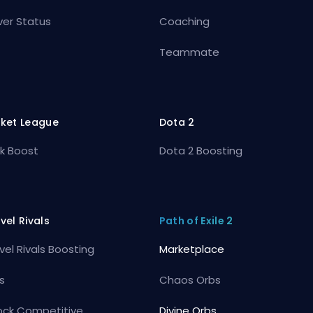
ver Status
Coaching
Teammate
ket League
Dota 2
k Boost
Dota 2 Boosting
vel Rivals
Path of Exile 2
vel Rivals Boosting
Marketplace
s
Chaos Orbs
ock Competitive
Divine Orbs