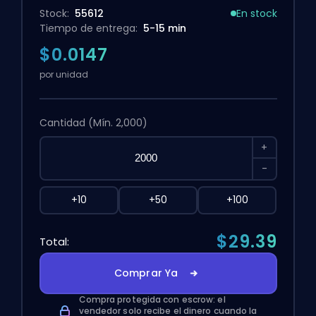
Stock:
55612
En stock
Tiempo de entrega:
5-15 min
$0.0147
por unidad
Cantidad
(Mín. 2,000)
+
-
+10
+50
+100
$29.39
Total:
Comprar Ya
Compra protegida con escrow: el
vendedor solo recibe el dinero cuando la