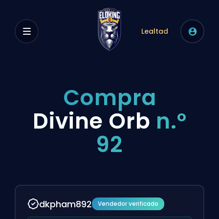
Lealtad
Compra
Divine Orb
n.º
92
dkpham892
Vendedor verificado