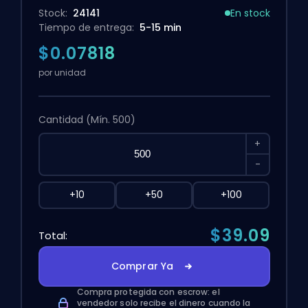
Stock:
24141
En stock
Tiempo de entrega:
5-15 min
$0.07818
por unidad
Cantidad
(Mín. 500)
+
-
+10
+50
+100
$39.09
Total:
Comprar Ya
Compra protegida con escrow: el
vendedor solo recibe el dinero cuando la