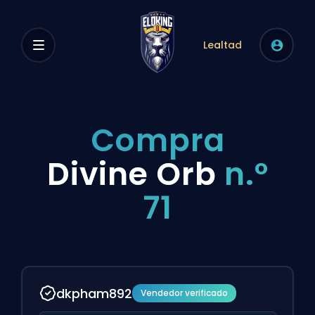
Lealtad
Compra
Divine Orb
n.º
71
dkpham892
Vendedor verificado