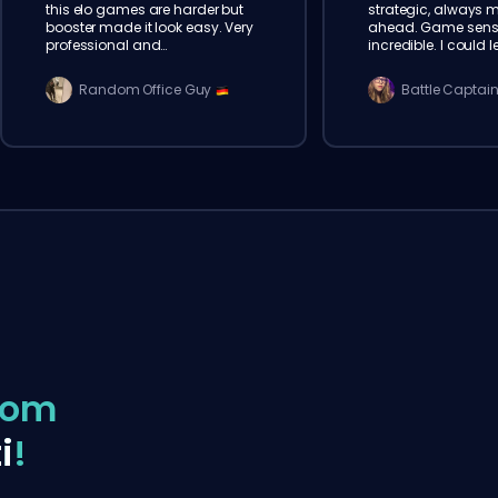
this elo games are harder but
strategic, always 
booster made it look easy. Very
ahead. Game sens
professional and
incredible. I could l
communicative. will order
from watching matc
again
Recommend!
Random Office Guy
Battle Captai
com
i
!