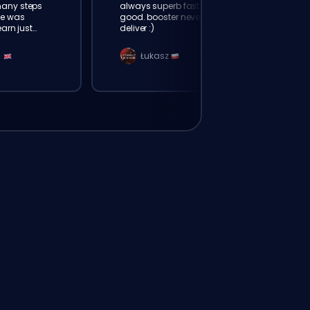
many steps
always superb fast friendly and
e was
good. booster never fail to
earn just
deliver :)
h history.
n
Łukasz