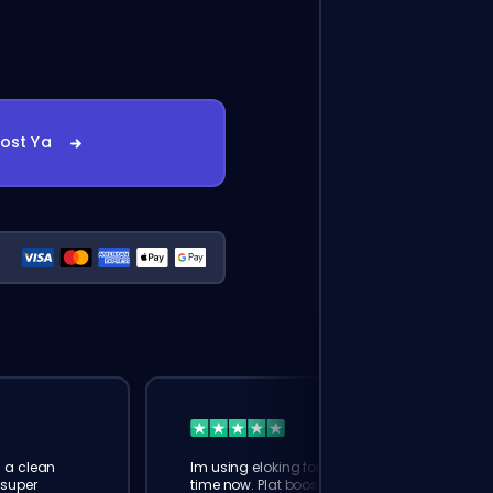
oost Ya
s a clean
Im using eloking for maybe 4th
 super
time now. Plat boost this time.