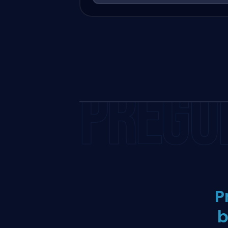
PREGU
P
b