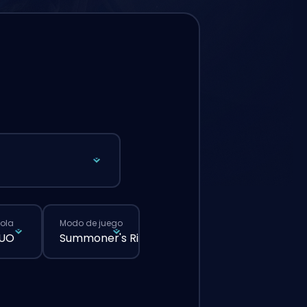
cola
Modo de juego
DUO
Summoner's Rift