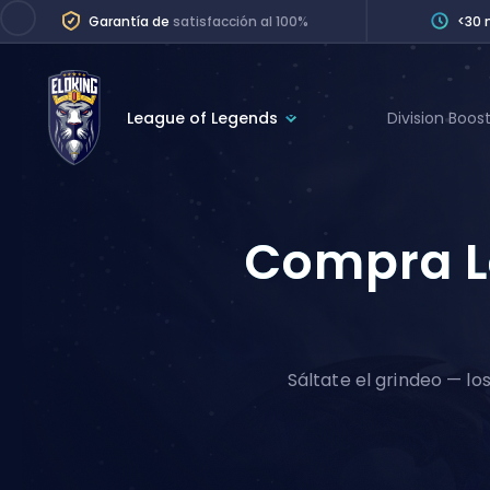
Garantía de
satisfacción al 100%
<30 
League of Legends
Division Boos
League of Legends
League 
Marvel Rivals
SERVICES
Compra L
Valorant
Division Boos
Dota 2
Placements
Counter-Strike
Wins
Overwatch 2
Sáltate el grindeo — lo
Coaching
Rocket League
Path of Exile 2
Teammate