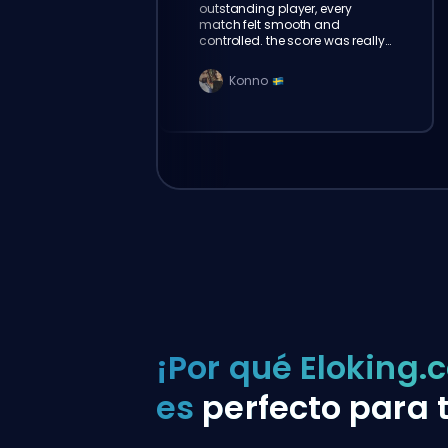
outstanding player, every
match felt smooth and
controlled. the score was really
amazing. thank u eloking!
Konno
¡Por qué Eloking.
es
perfecto para t