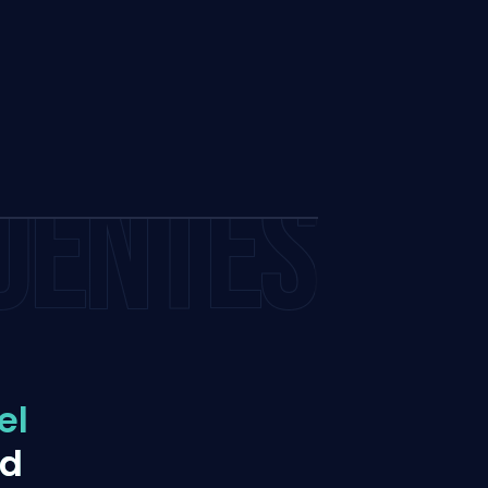
UENTES
el
nd