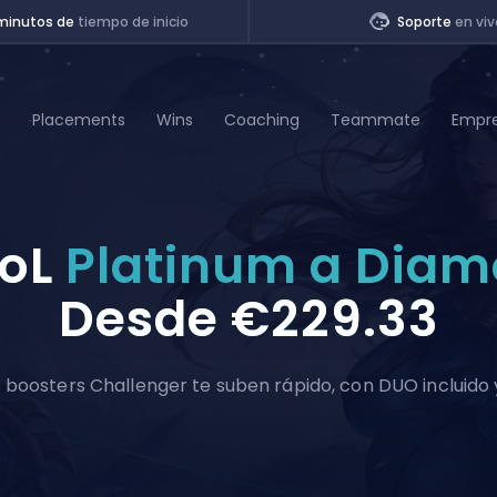
minutos de
tiempo de inicio
Soporte
en viv
t
Placements
Wins
Coaching
Teammate
Empr
of Legends
oL
Platinum a Dia
t
Desde
€229.33
s boosters Challenger te suben rápido, con DUO incluido