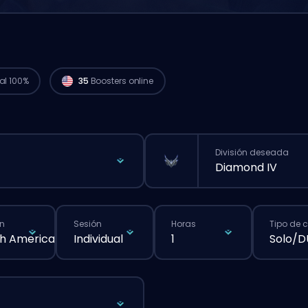
Hay players de Challenger en
North
America listos para empezar tu pedido
ahora mismo. 🔥
al 100%
35
Boosters online
División deseada
Diamond IV
n
Sesión
Horas
Tipo de 
h America
Individual
1
Solo/