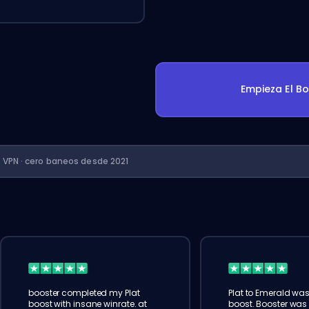
Empieza El B
n VPN · cero baneos desde 2021
booster completed my Plat
Plat to Emerald wa
boost with insane winrate. at
boost. Booster was