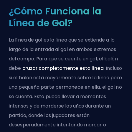
¿Cómo Funciona la
Línea de Gol?
La línea de gol es la línea que se extiende a lo
largo de la entrada al gol en ambos extremos
del campo. Para que se cuente un gol, el balón
debe
cruzar completamente esta línea
. Incluso
si el balón está mayormente sobre la línea pero
una pequeña parte permanece en ella, el gol no
se cuenta. Esto puede llevar a momentos
intensos y de morderse las uñas durante un
partido, donde los jugadores están
desesperadamente intentando marcar o