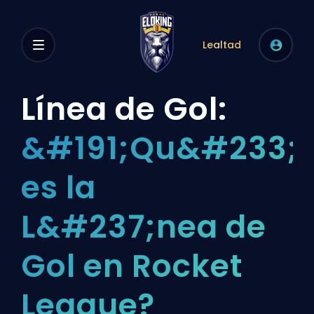
Lealtad
Línea de Gol:
&#191;Qu&#233;
es la
L&#237;nea de
Gol en Rocket
League?