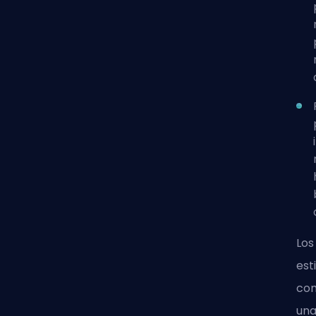
Los
est
com
una