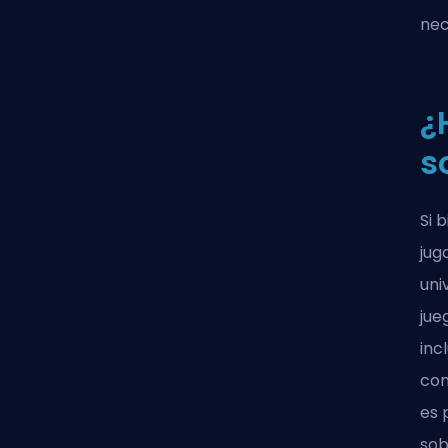
nec
¿
s
Si 
jug
uni
jue
inc
com
es 
sob