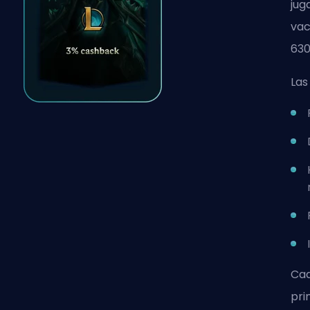
jug
vac
630
Las
Cad
pri