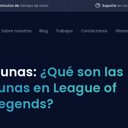
minutos de
tiempo de inicio
Soporte
en viv
Sobre nosotros
Blog
Trabajos
Contáctanos
Glosar
of Legends
unas:
¿Qué son las
t
unas en League of
egends?