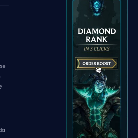
 se
n
y
da