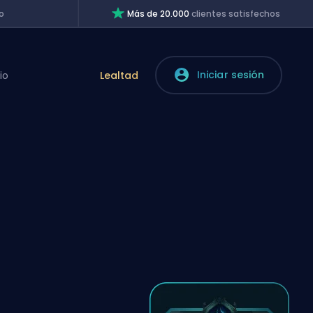
o
Más de 20.000
clientes satisfechos
Iniciar sesión
io
Lealtad