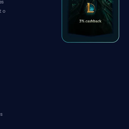
as
t o
es