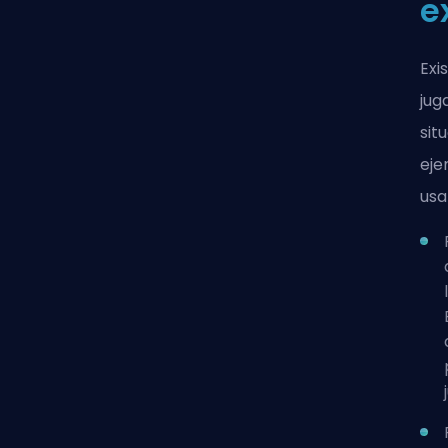
e
Exi
jug
sit
eje
usa