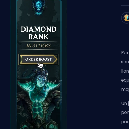
Par
sen
lla
equ
mej
Un 
per
pág