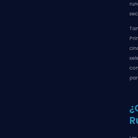
run
sec
Tam
Pri
cin
sel
con
par
¿
R