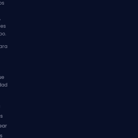
os
,
res
po.
para
ue
edad
u
es
ear
s