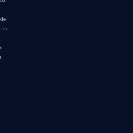
 La
 de
ias.
s
e