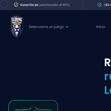
Garantía de
satisfacción al 100%
<30 
Selecciona un juego
Inicio
League of Legends
League 
Marvel Rivals
SERVICES
Valorant
R
Division Boos
Dota 2
Placements
r
Counter-Strike
Wins
Overwatch 2
L
Coaching
Rocket League
Path of Exile 2
Teammate