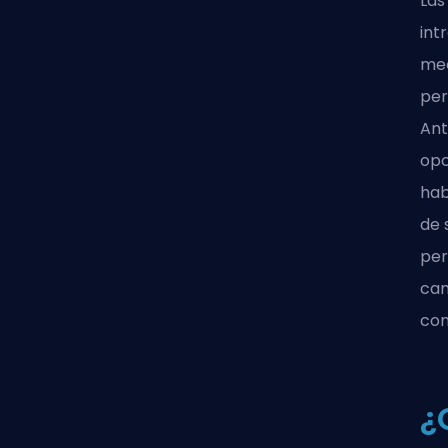
Las
int
mec
per
Ant
opc
hab
de 
per
cam
con
¿