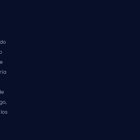
odo
o
ue
ría
de
go,
los