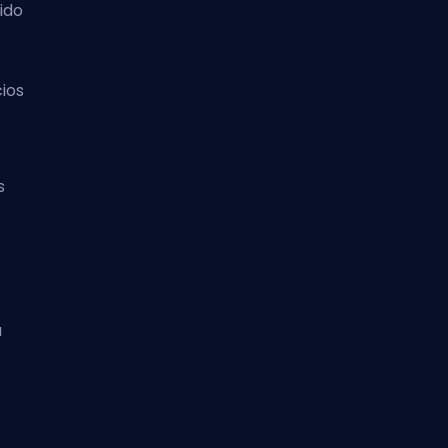
ido
ios
s
u