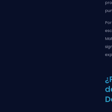
pro
pun
Por
esc
Mat
sig
exp
¿
d
D