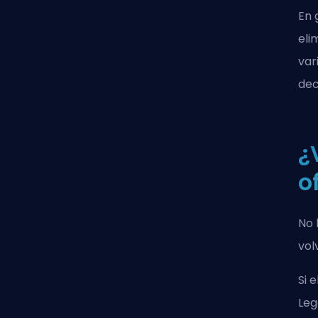
En 
eli
var
dec
¿
o
No 
vol
Si 
Leg