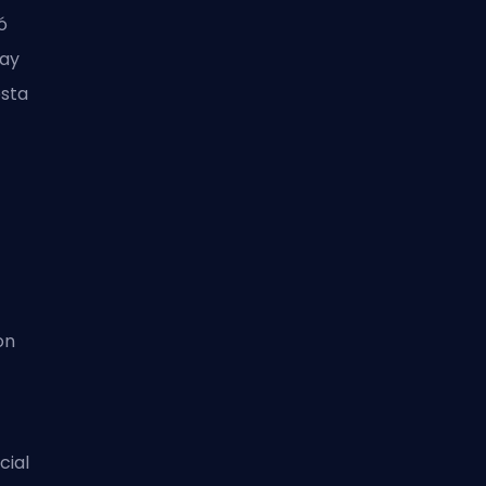
ó
hay
esta
on
cial