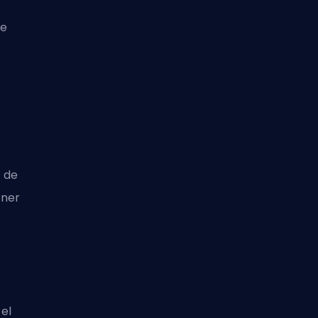
de
 de
ener
el