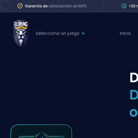
Garantía de
satisfacción al 100%
<30 
Selecciona un juego
Inicio
League of Legends
League 
Marvel Rivals
SERVICES
Valorant
D
Division Boos
Dota 2
Placements
D
Counter-Strike
Wins
Overwatch 2
o
Coaching
Rocket League
Path of Exile 2
Teammate