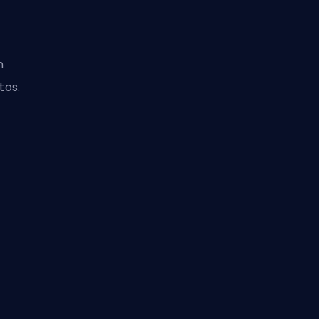
n
tos.