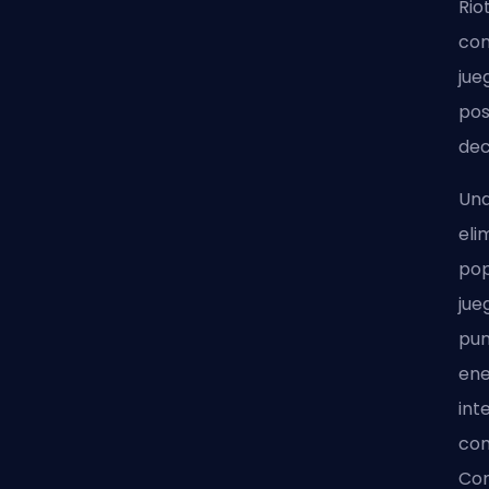
Rio
com
jue
pos
dec
Una
eli
pop
jue
pun
ene
int
com
Com