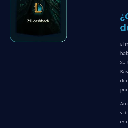
¿
d
El 
hab
20 
Bás
don
pun
Amb
vid
con