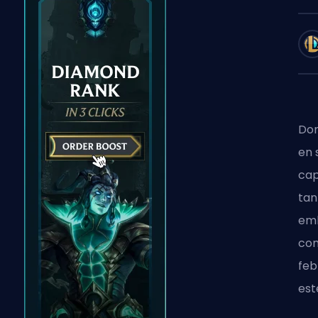
Dom
en 
cap
tan
emb
com
feb
est