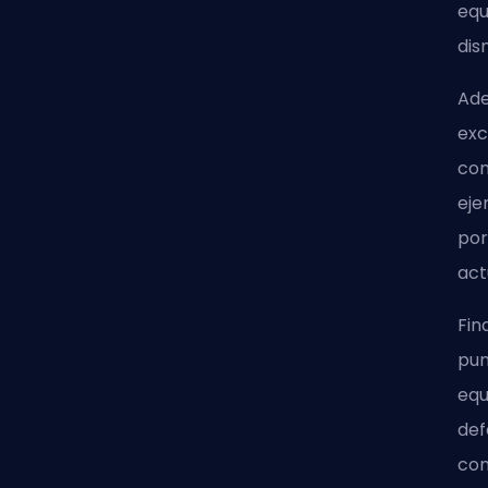
equ
dis
Ade
exc
com
eje
por
act
Fin
pun
equ
def
con