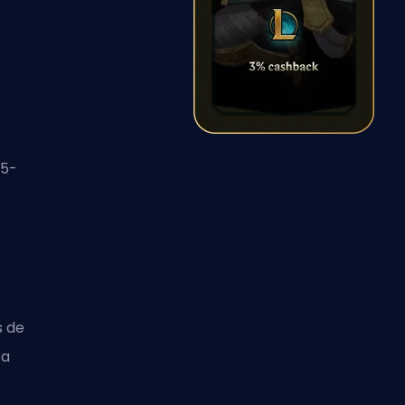
15-
o
s de
ra