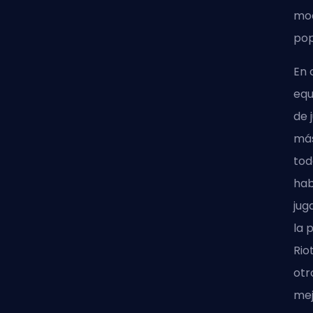
mod
pop
En 
equ
de 
más
tod
hab
jug
la 
Rio
otr
mej