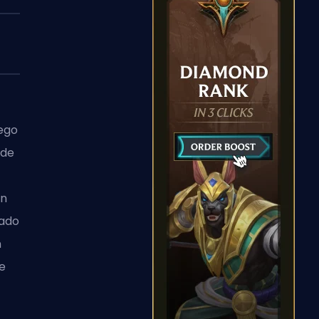
uego
 de
in
nado
n
de