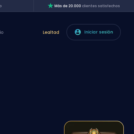
o
Más de 20.000
clientes satisfechos
Iniciar sesión
io
Lealtad