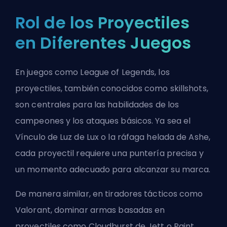
Rol de los Proyectiles
en Diferentes Juegos
En juegos como League of Legends, los
proyectiles, también conocidos como
skillshots
,
son centrales para las habilidades de los
campeones y los ataques básicos. Ya sea
el
Vínculo de Luz de Lux
o
la ráfaga helada de Ashe
,
cada proyectil requiere una puntería precisa y
un momento adecuado para alcanzar su marca.
De manera similar, en tiradores tácticos como
Valorant, dominar armas basadas en
proyectiles como
Cloudburst de Jett
o
Paint