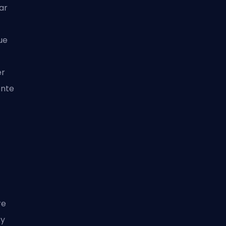
ar
ue
er
ente
re
 y