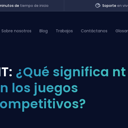
minutos de
tiempo de inicio
Soporte
en viv
Sobre nosotros
Blog
Trabajos
Contáctanos
Glosar
of Legends
T:
¿Qué significa nt
t
n los juegos
ompetitivos?