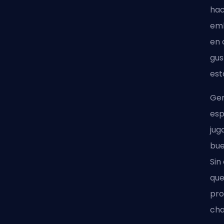
hac
emb
en 
gus
est
Gen
esp
jug
bue
Sin
que
pro
cha