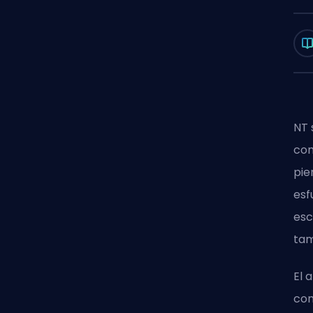
NT 
com
pie
esf
esc
tam
El 
con