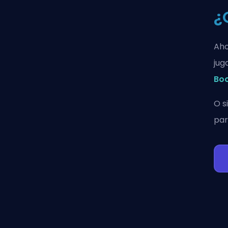
¿
Aho
jug
Bo
O s
par