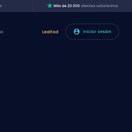
o
Más de 20.000
clientes satisfechos
Iniciar sesión
io
Lealtad