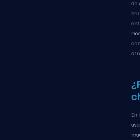
de 
hor
ent
Des
com
otr
¿
c
En 
usa
mue