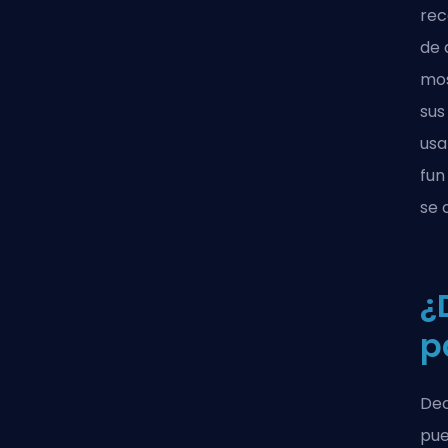
rec
de 
mos
sus
usa
fun
se 
¿
p
Dec
pue