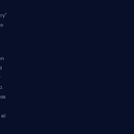
ry"
no
ón
l
r
o.
sas
 el