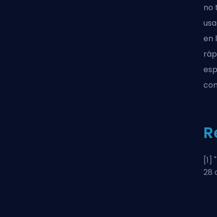
no 
usa
en 
ráp
esp
com
R
[1] "
28 