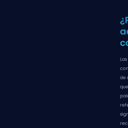
¿
a
c
Las
com
de 
que
pal
ref
sig
rec