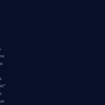
,
rma
as
e
"NT"
a
que