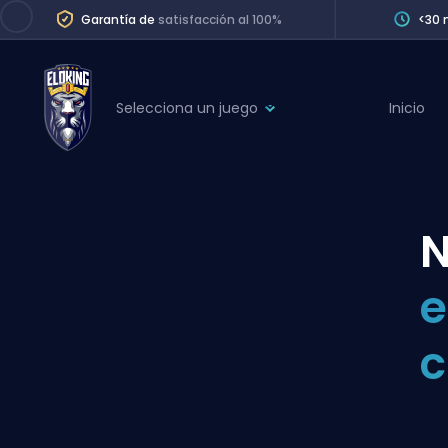
Garantía de
satisfacción al 100%
<30 
Selecciona un juego
Inicio
League of Legends
League 
Marvel Rivals
SERVICES
Valorant
N
Division Boos
Dota 2
Placements
e
Counter-Strike
Wins
Overwatch 2
c
Coaching
Rocket League
Path of Exile 2
Teammate