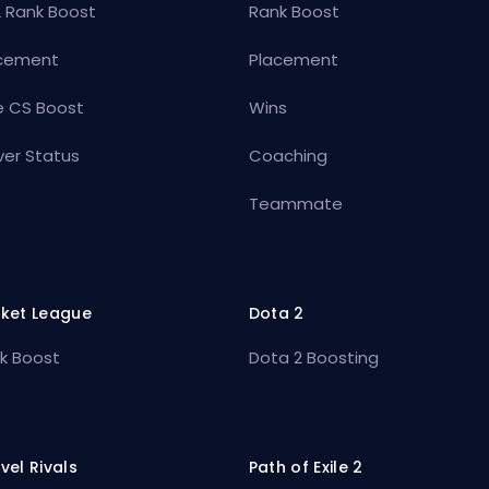
 Rank Boost
Rank Boost
cement
Placement
e CS Boost
Wins
ver Status
Coaching
Teammate
ket League
Dota 2
k Boost
Dota 2 Boosting
vel Rivals
Path of Exile 2