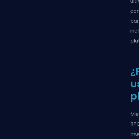
últ
com
bar
inc
pla
¿
u
p
Mie
RPG
muc