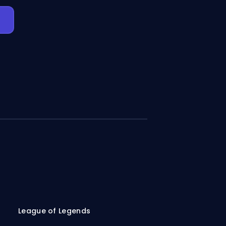
League of Legends