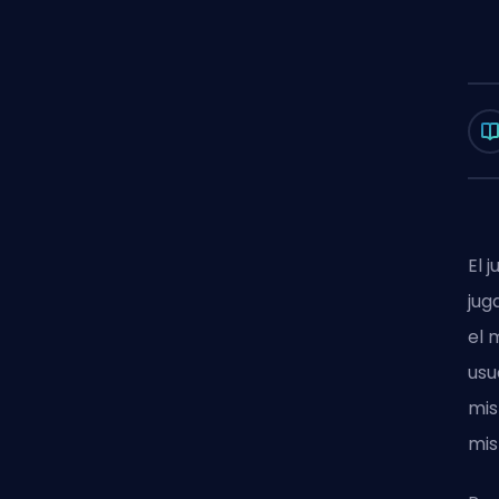
El 
jug
el 
usu
mis
mis