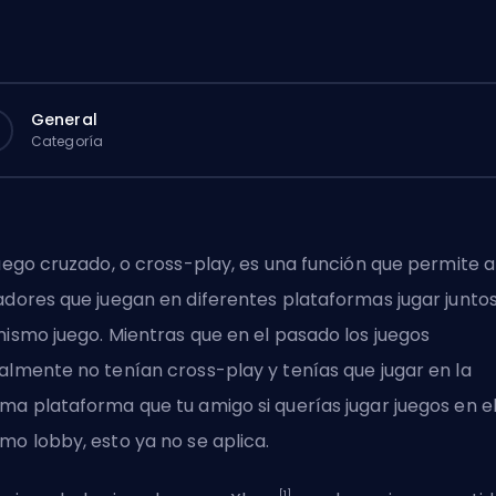
General
Categoría
juego cruzado, o cross-play, es una función que permite a
adores que juegan en diferentes plataformas jugar junto
mismo juego. Mientras que en el pasado los juegos
almente no tenían cross-play y tenías que jugar en la
ma plataforma que tu amigo si querías jugar juegos en e
mo lobby, esto ya no se aplica.
[1]