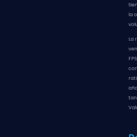
tie
la 
vol
La 
ven
FPS
con
rat
aña
tan
Val