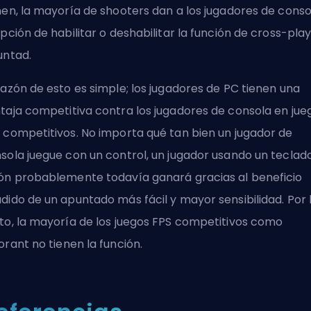
nen, la mayoría de shooters dan a los jugadores de conso
opción de habilitar o deshabilitar la función de cross-play
untad.
razón de esto es simple; los jugadores de PC tienen una
taja competitiva contra los jugadores de consola en jue
 competitivos. No importa qué tan bien un jugador de
sola juegue con un control, un jugador usando un teclad
ón probablemente todavía ganará gracias al beneficio
dido de un apuntado más fácil y mayor sensibilidad. Por 
to, la mayoría de los juegos FPS competitivos como
orant
no tienen la función.