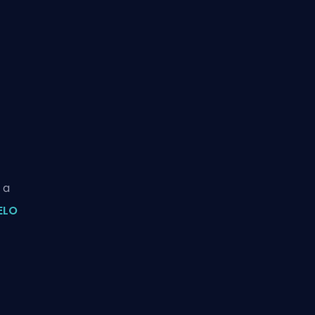
 a
ELO