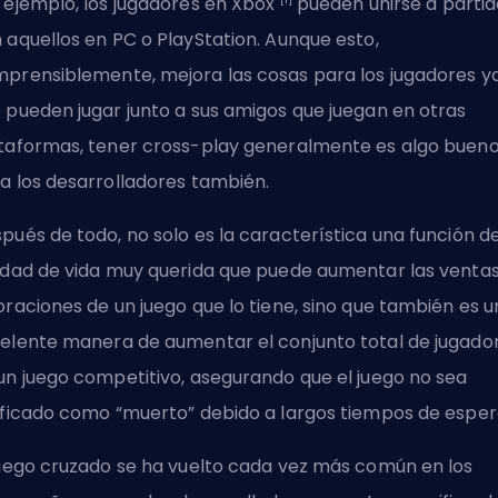
 ejemplo, los jugadores en Xbox
pueden unirse a partid
 aquellos en PC o PlayStation. Aunque esto,
prensiblemente, mejora las cosas para los jugadores y
 pueden jugar junto a sus amigos que juegan en otras
taformas, tener cross-play generalmente es algo buen
a los desarrolladores también.
pués de todo, no solo es la característica una función d
idad de vida muy querida que puede aumentar las ventas
oraciones de un juego que lo tiene, sino que también es 
elente manera de aumentar el conjunto total de jugado
un juego competitivo, asegurando que el juego no sea
ificado como “muerto” debido a largos tiempos de esper
juego cruzado se ha vuelto cada vez más común en los