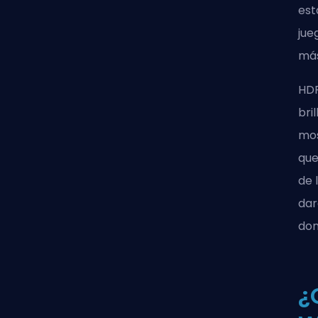
est
jue
más
HDR
bri
mos
que
de 
dar
don
¿