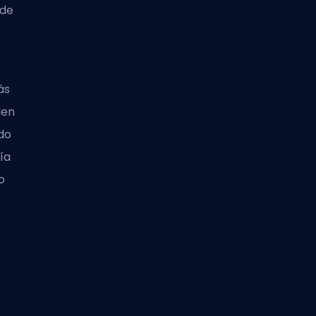
 de
ás
den
do
ía
o