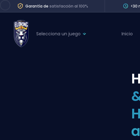
Garantía de
satisfacción al 100%
<30 
Selecciona un juego
Inicio
League of Legends
League 
Marvel Rivals
SERVICES
Valorant
H
Division Boos
Dota 2
Placements
&
Counter-Strike
Wins
Overwatch 2
Coaching
Rocket League
a
Path of Exile 2
Teammate