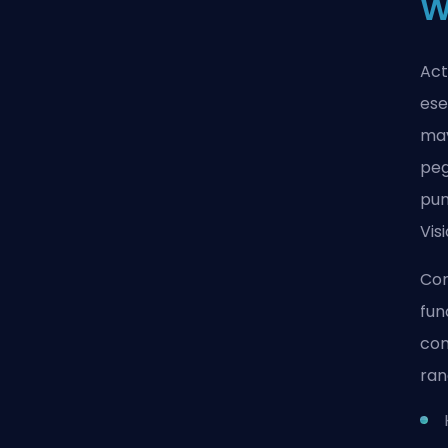
W
Act
ese
may
peg
pun
Visi
Con
fun
con
ran