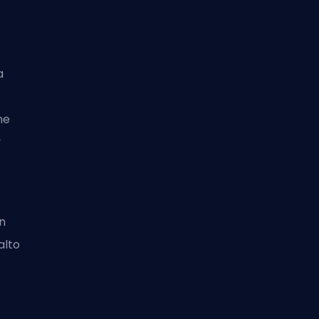
a
me
y
en
alto
: