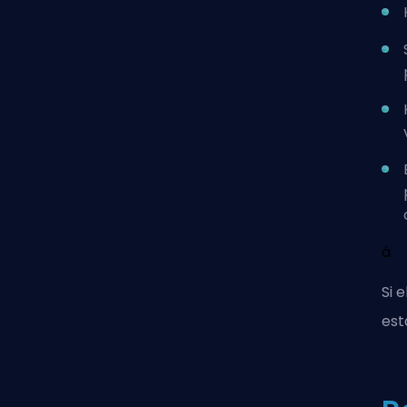
á
Si 
est