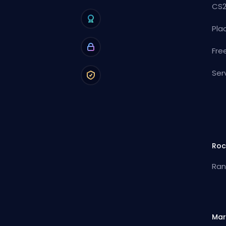
CS2
Pla
Fre
Ser
Roc
Ran
Mar