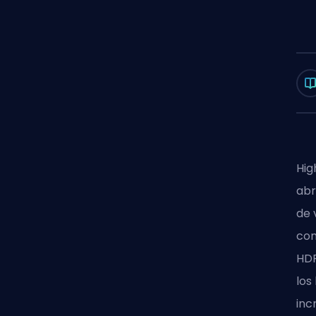
Hig
abr
de 
con
HDR
los
inc