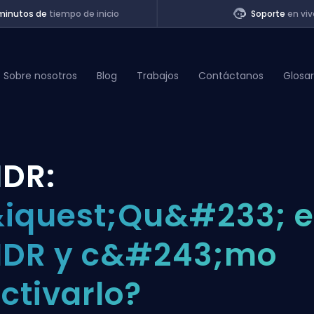
minutos de
tiempo de inicio
Soporte
en viv
Sobre nosotros
Blog
Trabajos
Contáctanos
Glosar
of Legends
DR:
t
iquest;Qu&#233; e
HDR y c&#243;mo
ctivarlo?