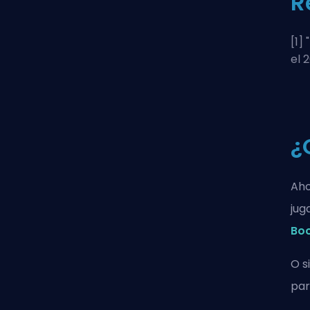
R
[1] "
el 
¿
Aho
jug
Bo
O s
par