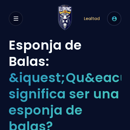
Lealtad
Esponja de
Balas:
&iquest;Qu&eacu
significa ser una
esponja de
balas?