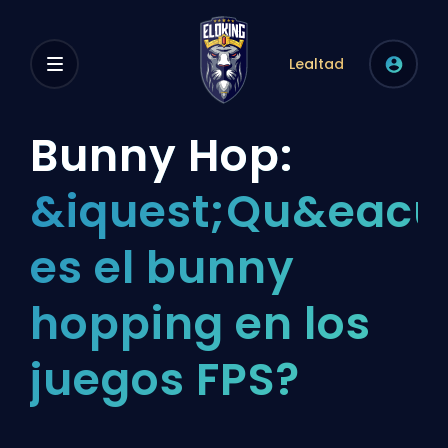
Lealtad
Bunny Hop:
&iquest;Qu&eacu
es el bunny
hopping en los
juegos FPS?