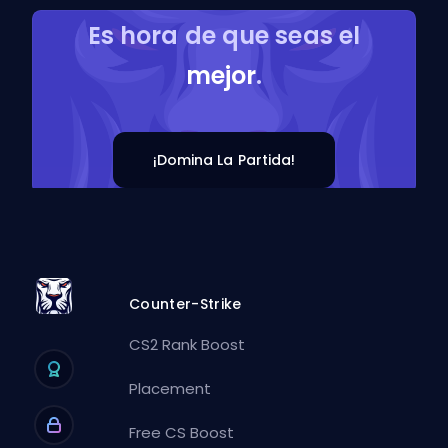
Es hora de que seas el
mejor
.
¡Domina La Partida!
Counter-Strike
CS2 Rank Boost
Placement
Free CS Boost