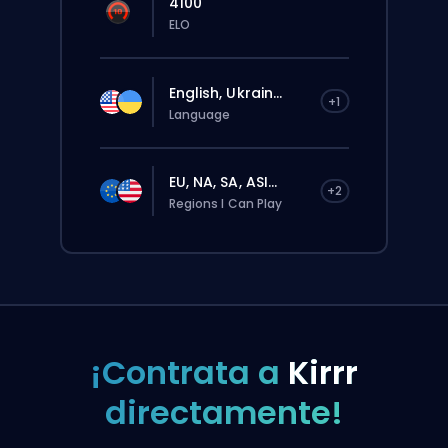
4100
ELO
English, Ukrain...
+1
Language
EU, NA, SA, ASI...
+2
Regions I Can Play
¡Contrata a
Kirrr
directamente!
El pedido se le asignará
automáticamente a este booster, así que
el tiempo de espera puede ser más largo