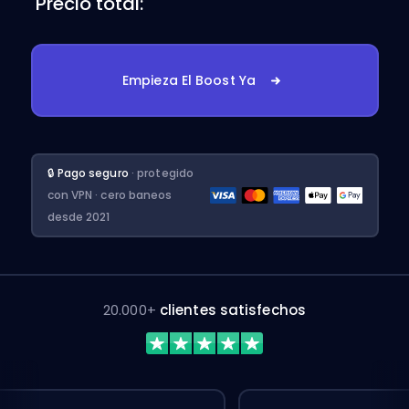
Precio total:
Empieza El Boost Ya
🔒 Pago seguro
· protegido
con VPN · cero baneos
desde 2021
20.000+
clientes satisfechos