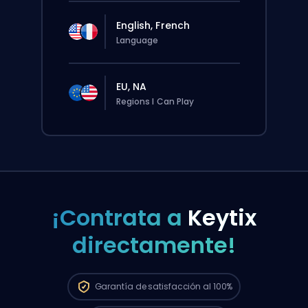
English, French
Language
EU, NA
Regions I Can Play
¡Contrata a
Keytix
directamente!
El pedido se le asignará
automáticamente a este booster, así que
el tiempo de espera puede ser más largo
que si hicieras un pedido normal desde la
Garantía de
satisfacción al 100%
web.