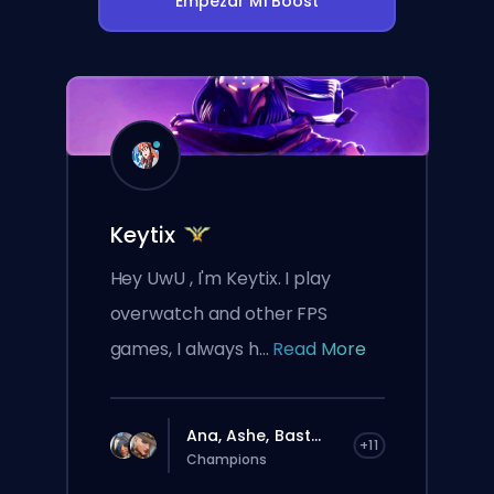
Empezar Mi Boost
Keytix
Hey UwU , I'm Keytix. I play
overwatch and other FPS
games, I always h...
Read More
Ana, Ashe, Bast...
+11
Champions