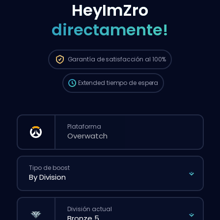
HeyImZro
directamente!
El pedido se le asignará
automáticamente a este booster, así que
el tiempo de espera puede ser más largo
que si hicieras un pedido normal desde la
Garantía de
satisfacción al 100%
web.
Extended
tiempo de espera
Plataforma
Tipo de boost
División actual