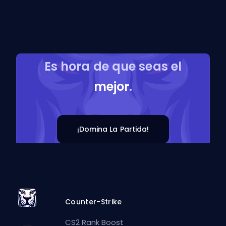
Es hora de que seas el
mejor
.
¡Domina La Partida!
Counter-Strike
CS2 Rank Boost