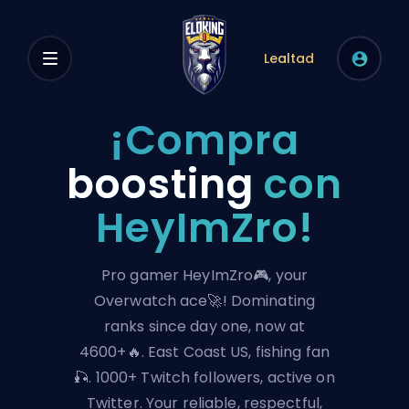
Lealtad
¡Compra
boosting
con
HeyImZro!
Pro gamer HeyImZro🎮, your
Overwatch ace🚀! Dominating
ranks since day one, now at
4600+🔥. East Coast US, fishing fan
🎣. 1000+ Twitch followers, active on
Twitter. Your reliable, respectful,