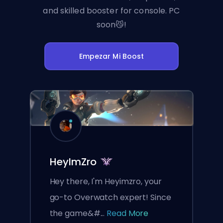
and skilled booster for console. PC
soon😼!
Empezar Mi Boost
HeyImZro
Hey there, I'm Heyimzro, your
go-to Overwatch expert! Since
the game&#...
Read More