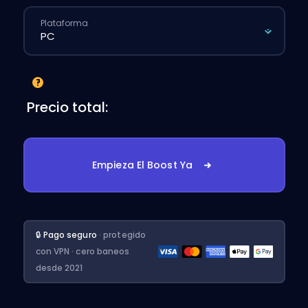
Plataforma
Precio total:
Empieza El Boost Ya
🔒 Pago seguro
· protegido
con VPN · cero baneos
desde 2021